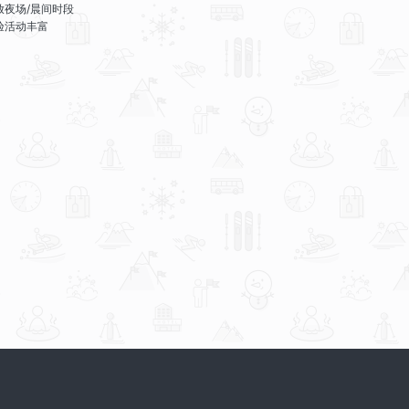
放夜场/晨间时段
验活动丰富