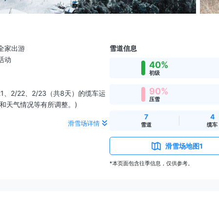
全家出游
雪道信息
活动
40%
初级
90%
、2/21、2/22、2/23（共8天）的缆车运
压雪
落和天气情况等有所调整。)
7
4
滑雪场详情
雪道
缆车
滑雪场地图1
*本页面包含往季信息，仅供参考。