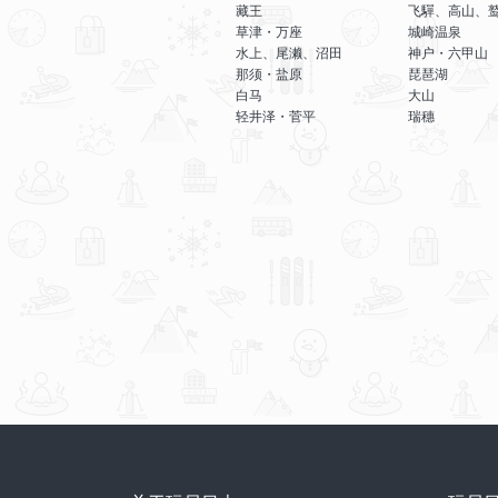
藏王
飞驒、高山、
草津・万座
城崎温泉
水上、尾濑、沼田
神户・六甲山
那须・盐原
琵琶湖
白马
大山
轻井泽・菅平
瑞穗