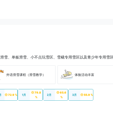
板滑雪、单板滑雪、小不点玩雪区、雪橇专用雪区以及青少年专用雪
外语滑雪课程（滑雪教学）
体验活动丰富
79.8
65.6
月
72.9 %
1月
2月
3月
55.9 %
%
%