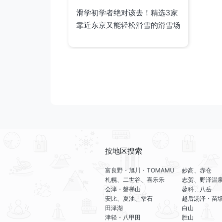
滑学初学者绝对该去！精选3家
靠近东京又能轻松滑雪的滑雪场
按地区搜索
富良野・旭川・TOMAMU
妙高、赤仓
札幌、二世谷、喜乐乐
志贺、野泽温
会津・磐梯山
蓼科、八岳
安比、夏油、雫石
越后汤泽・苗
田泽湖
白山
津轻・八甲田
胜山