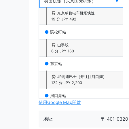
东京单轨电车机场快速
19 分
JPY 492
滨松町站
山手线
6 分
JPY 160
东京站
JR高速巴士（开往往河口湖）
122 分
JPY 2,200
河口湖站
使用Google Map開啟
出租车
30 分
JPY 4,780
地址
〒 401-03
「富士天」滑雪度假村