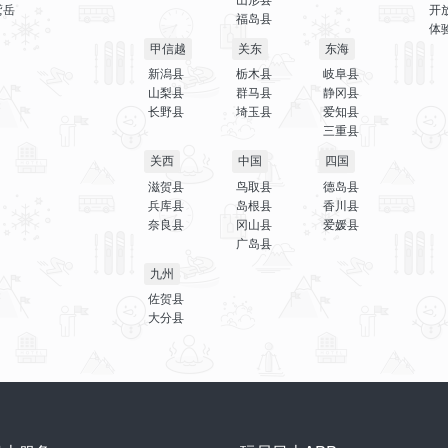
鹫岳
开
福岛县
体
甲信越
关东
东海
新潟县
栃木县
岐阜县
山梨县
群马县
静冈县
长野县
埼玉县
爱知县
三重县
关西
中国
四国
滋贺县
鸟取县
德岛县
兵库县
岛根县
香川县
奈良县
冈山县
爱媛县
广岛县
九州
佐贺县
大分县