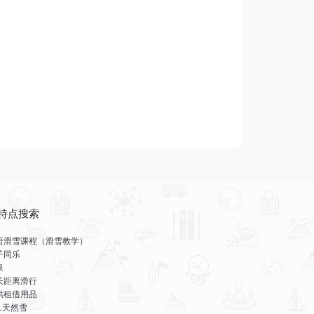
特点搜索
语滑雪课程（滑雪教学）
子同乐
泉
长距离滑行
供租借用品
LL天然雪