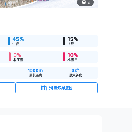
9
45%
15%
中级
上级
0%
10%
非压雪
小雪丘
m
°
1500
32
最长距离
最大斜度
滑雪场地图2