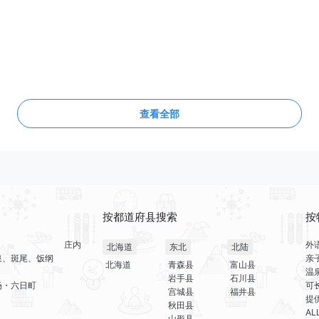
查看全部
按都道府县搜索
按
庄内
外
北海道
东北
北陆
泉、斑尾、饭纲
亲
北海道
青森县
富山县
温
岩手县
石川县
场・六日町
可
宫城县
福井县
提
秋田县
A
山形县