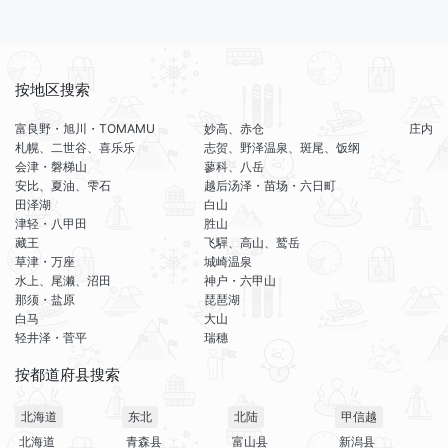
按地区搜索
富良野・旭川・TOMAMU
妙高、赤仓
庄内
札幌、二世谷、喜乐乐
志贺、野泽温泉、斑尾、饭纲
会津・磐梯山
蓼科、八岳
安比、夏油、雫石
越后汤泽・苗场・六日町
田泽湖
白山
津轻・八甲田
胜山
藏王
飞驒、高山、鹫岳
草津・万座
城崎温泉
水上、尾濑、沼田
神户・六甲山
那须・盐原
琵琶湖
白马
大山
轻井泽・菅平
瑞穗
按都道府县搜索
北海道
东北
北陆
甲信越
北海道
青森县
富山县
新潟县