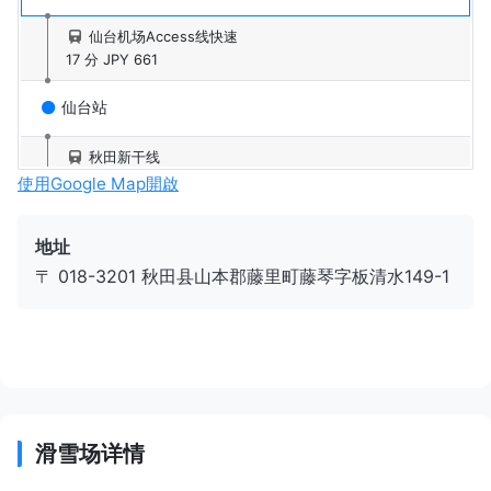
仙台机场Access线快速
17 分
JPY 661
仙台站
秋田新干线
153 分
JPY 10,560
使用Google Map開啟
秋田站
地址
〒 018-3201 秋田县山本郡藤里町藤琴字板清水149-1
奥羽本线
72 分
JPY 1,340
二井站
秋北巴士 真名子线
37 分
JPY 680
滑雪场详情
滝之泽（藤里町）