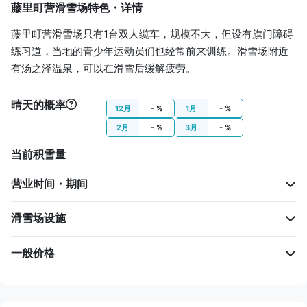
藤里町营滑雪场特色・详情
步行
11 分
藤里町营滑雪场只有1台双人缆车，规模不大，但设有旗门障碍
练习道，当地的青少年运动员们也经常前来训练。滑雪场附近
藤里町营滑雪场
有汤之泽温泉，可以在滑雪后缓解疲劳。
晴天的概率
12月
- %
1月
- %
2月
- %
3月
- %
当前积雪量
营业时间・期间
滑雪场设施
一般价格