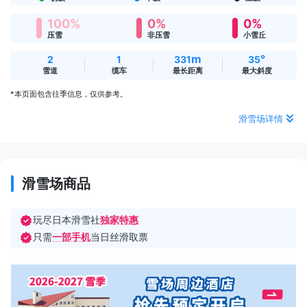
100%
0%
0%
压雪
非压雪
小雪丘
m
°
2
1
331
35
雪道
缆车
最长距离
最大斜度
*本页面包含往季信息，仅供参考。
滑雪场详情
滑雪场商品
玩尽日本滑雪社
独家特惠
只需
一部手机
当日丝滑取票