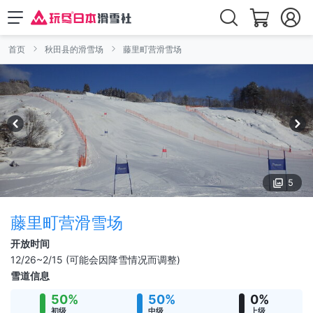
首页
秋田县的滑雪场
藤里町营滑雪场
5
藤里町营滑雪场
开放时间
12/26~2/15 (可能会因降雪情况而调整)
雪道信息
50%
50%
0%
初级
中级
上级