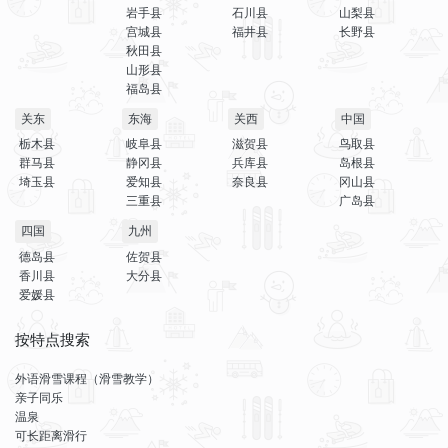
岩手县
石川县
山梨县
宫城县
福井县
长野县
秋田县
山形县
福岛县
关东
东海
关西
中国
栃木县
岐阜县
滋贺县
鸟取县
群马县
静冈县
兵库县
岛根县
埼玉县
爱知县
奈良县
冈山县
三重县
广岛县
四国
九州
德岛县
佐贺县
香川县
大分县
爱媛县
按特点搜索
外语滑雪课程（滑雪教学）
亲子同乐
温泉
可长距离滑行