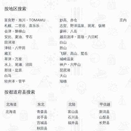
按地区搜索
富良野・旭川・TOMAMU
妙高、赤仓
庄内
札幌、二世谷、喜乐乐
志贺、野泽温泉、斑尾、饭纲
会津・磐梯山
蓼科、八岳
安比、夏油、雫石
越后汤泽・苗场・六日町
田泽湖
白山
津轻・八甲田
胜山
藏王
飞驒、高山、鹫岳
草津・万座
城崎温泉
水上、尾濑、沼田
神户・六甲山
那须・盐原
琵琶湖
白马
大山
轻井泽・菅平
瑞穗
按都道府县搜索
北海道
东北
北陆
甲信越
北海道
青森县
富山县
新潟县
岩手县
石川县
山梨县
宫城县
福井县
长野县
秋田县