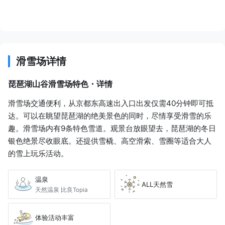
志贺站
江若交通巴士68号
15 分
JPY 340
滑雪场详情
琵琶湖山谷滑雪场
琵琶湖山谷滑雪场特色・详情
滑雪场交通便利，从京都东高速出入口出发仅需40分钟即可抵
达。可以在眺望琵琶湖的绝美景色的同时，尽情享受滑雪的乐
趣。滑雪场内有9条特色雪道。观景台放眼望去，琵琶湖的冬日
银色绝景尽收眼底。还提供雪橇、高空滑索、雪圈等适合大人
的雪上玩乐活动。
温泉
ALL天然雪
天然温泉 比良Topia
体验活动丰富