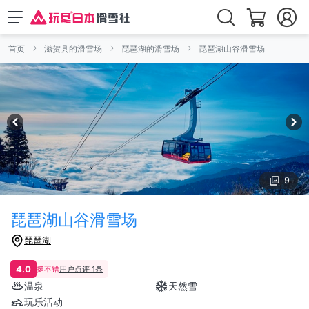
首页
滋贺县的滑雪场
琵琶湖的滑雪场
琵琶湖山谷滑雪场
9
琵琶湖山谷滑雪场
琵琶湖
4.0
挺不错
用户点评 1条
温泉
天然雪
玩乐活动