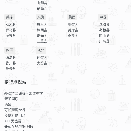
山形县
福岛县
关东
东海
关西
中国
栃木县
岐阜县
滋贺县
鸟取县
群马县
静冈县
兵库县
岛根县
埼玉县
爱知县
奈良县
冈山县
三重县
广岛县
四国
九州
德岛县
佐贺县
香川县
大分县
爱媛县
按特点搜索
外语滑雪课程（滑雪教学）
亲子同乐
温泉
可长距离滑行
提供租借用品
ALL天然雪
开放夜场/晨间时段