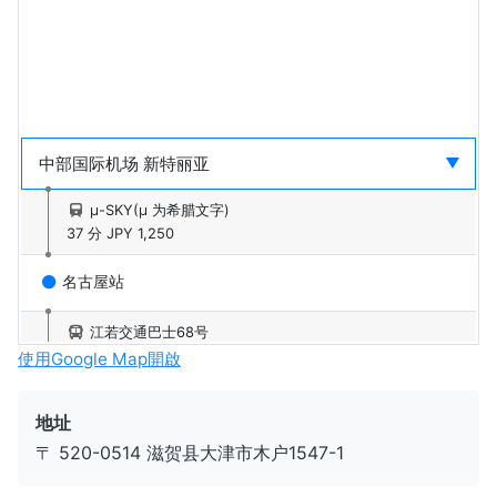
μ-SKY(μ 为希腊文字)
37 分
JPY 1,250
名古屋站
江若交通巴士68号
15 分
JPY 340
使用Google Map開啟
京都站
地址
〒 520-0514 滋贺县大津市木户1547-1
湖西线
36 分
JPY 590