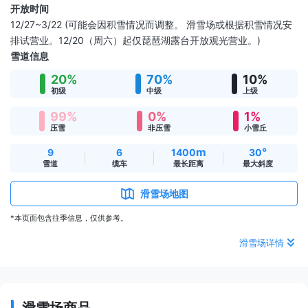
开放时间
12/27~3/22 (可能会因积雪情况而调整。 滑雪场或根据积雪情况安
排试营业。12/20（周六）起仅琵琶湖露台开放观光营业。)
雪道信息
20%
70%
10%
初级
中级
上级
99%
0%
1%
压雪
非压雪
小雪丘
m
°
9
6
1400
30
雪道
缆车
最长距离
最大斜度
滑雪场地图
*本页面包含往季信息，仅供参考。
滑雪场详情