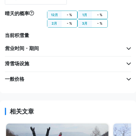
晴天的概率
12月
- %
1月
- %
2月
- %
3月
- %
当前积雪量
营业时间・期间
滑雪场设施
一般价格
相关文章