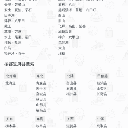
会津・磐梯山
蓼科、八岳
安比、夏油、雫石
越后汤泽・苗场・六日町
田泽湖
白山
津轻・八甲田
胜山
藏王
飞驒、高山、鹫岳
草津・万座
城崎温泉
水上、尾濑、沼田
神户・六甲山
那须・盐原
琵琶湖
白马
大山
轻井泽・菅平
瑞穗
按都道府县搜索
北海道
东北
北陆
甲信越
北海道
青森县
富山县
新潟县
岩手县
石川县
山梨县
宫城县
福井县
长野县
秋田县
山形县
福岛县
关东
东海
关西
中国
栃木县
岐阜县
滋贺县
鸟取县