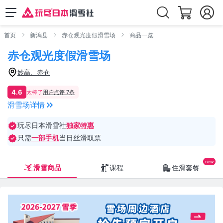
首页
新潟县
赤仓观光度假滑雪场
商品一览
赤仓观光度假滑雪场
妙高、赤仓
4.6
太棒了
用户点评 7条
滑雪场详情
玩尽日本滑雪社
独家特惠
只需
一部手机
当日丝滑取票
滑雪商品
课程
住滑套餐