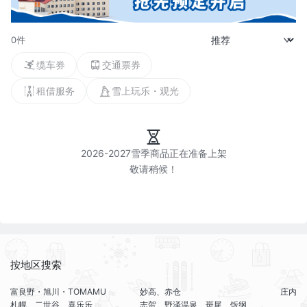
0件
缆车券
交通票券
租借服务
雪上玩乐・观光
2026-2027雪季商品正在准备上架

按地区搜索
富良野・旭川・TOMAMU
妙高、赤仓
庄内
札幌、二世谷、喜乐乐
志贺、野泽温泉、斑尾、饭纲