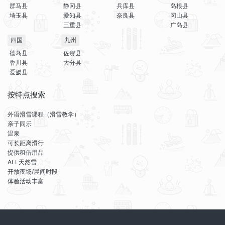
群马县
静冈县
兵库县
岛根县
埼玉县
爱知县
奈良县
冈山县
三重县
广岛县
四国
九州
德岛县
佐贺县
香川县
大分县
爱媛县
按特点搜索
外语滑雪课程（滑雪教学）
亲子同乐
温泉
可长距离滑行
提供租借用品
ALL天然雪
开放夜场/晨间时段
体验活动丰富