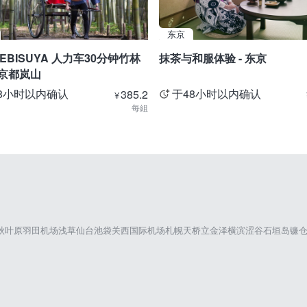
东京
EBISUYA 人力车30分钟竹林
抹茶与和服体验 - 东京
 京都岚山
8小时以内确认
于48小时以内确认
385.2
¥
每組
秋叶原
羽田机场
浅草
仙台
池袋
关西国际机场
札幌
天桥立
金泽
横滨
涩谷
石垣岛
镰