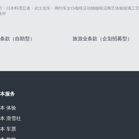
司・日本料理
忍者・武士
包车・网约车
女仆咖啡店
动物咖啡店
陶艺体验
玻璃工
美甲
条款（自助型）
旅游业条款（企划招募型）
本服务
本
体验
本
滑雪社
本
车票