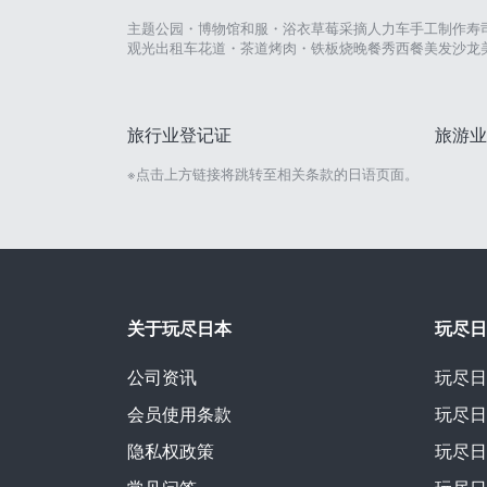
主题公园・博物馆
和服・浴衣
草莓采摘
人力车
手工制作
寿
观光出租车
花道・茶道
烤肉・铁板烧
晚餐秀
西餐
美发沙龙
旅行业登记证
旅游业
※点击上方链接将跳转至相关条款的日语页面。
关于玩尽日本
玩尽日
公司资讯
玩尽日
会员使用条款
玩尽日
隐私权政策
玩尽日