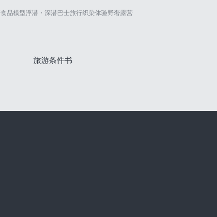
艺
食品模型
浮潜・深潜
巴士旅行
织染体验
野奢露营
旅游条件书