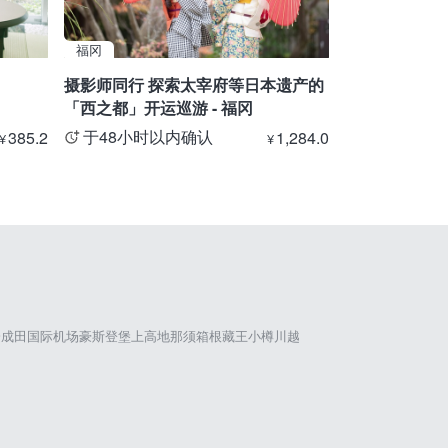
福冈
富山
摄影师同行 探索太宰府等日本遗产的
【立山站⇒扇
「西之都」开运巡游 - 福冈
斯山路线・私
于48小时以内确认
于48小时
385.2
1,284.0
¥
¥
仓
成田国际机场
豪斯登堡
上高地
那须
箱根
藏王
小樽
川越