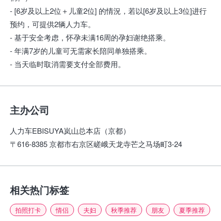
- [6岁及以上2位＋儿童2位] 的情況，若以[6岁及以上3位]进行
预约，可提供2辆人力车。
- 基于安全考虑，怀孕未满16周的孕妇谢绝搭乘。
- 年满7岁的儿童可无需家长陪同单独搭乘。
- 当天临时取消需要支付全部费用。
主办公司
人力车EBISUYA岚山总本店（京都）
〒616-8385 京都市右京区嵯峨天龙寺芒之马场町3-24
相关热门标签
拍照打卡
情侣
夫妇
秋季推荐
朋友
夏季推荐