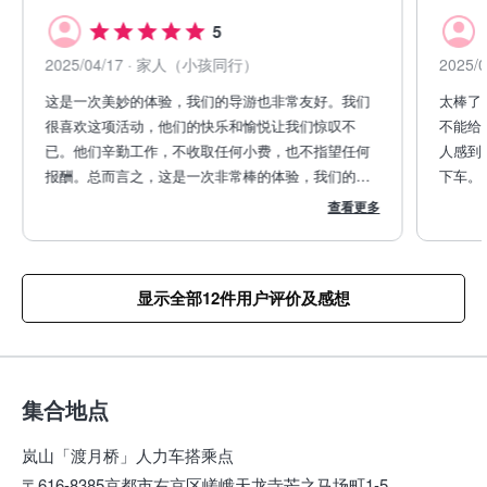
5
2025/04/17
· 家人（小孩同行）
2025/
这是一次美妙的体验，我们的导游也非常友好。我们
太棒了
很喜欢这项活动，他们的快乐和愉悦让我们惊叹不
不能给
已。他们辛勤工作，不收取任何小费，也不指望任何
人感到
报酬。总而言之，这是一次非常棒的体验，我们的导
下车。
游拍了一些很棒的照片，让我们永远铭记在心……
查看更多
显示全部12件用户评价及感想
集合地点
岚山「渡月桥」人力车搭乘点
〒616-8385京都市右京区嵯峨天龙寺芒之马场町1-5