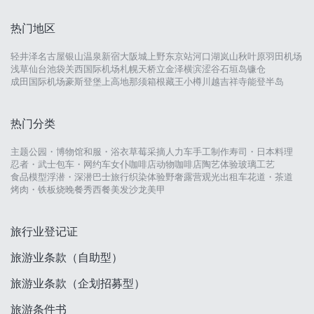
热门地区
轻井泽
名古屋
银山温泉
新宿
大阪城
上野
东京站
河口湖
岚山
秋叶原
羽田机场
浅草
仙台
池袋
关西国际机场
札幌
天桥立
金泽
横滨
涩谷
石垣岛
镰仓
成田国际机场
豪斯登堡
上高地
那须
箱根
藏王
小樽
川越
吉祥寺
能登半岛
热门分类
主题公园・博物馆
和服・浴衣
草莓采摘
人力车
手工制作
寿司・日本料理
忍者・武士
包车・网约车
女仆咖啡店
动物咖啡店
陶艺体验
玻璃工艺
食品模型
浮潜・深潜
巴士旅行
织染体验
野奢露营
观光出租车
花道・茶道
烤肉・铁板烧
晚餐秀
西餐
美发沙龙
美甲
旅行业登记证
旅游业条款（自助型）
旅游业条款（企划招募型）
旅游条件书