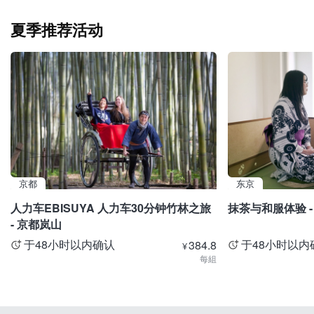
夏季推荐活动
京都
东京
人力车EBISUYA 人力车30分钟竹林之旅
抹茶与和服体验 -
- 京都岚山
于48小时以内确认
于48小时以内
384.8
¥
每組