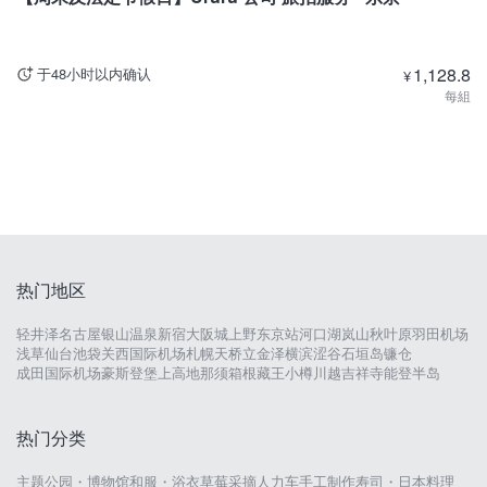
1,128.8
于48小时以内确认
¥
每組
热门地区
轻井泽
名古屋
银山温泉
新宿
大阪城
上野
东京站
河口湖
岚山
秋叶原
羽田机场
浅草
仙台
池袋
关西国际机场
札幌
天桥立
金泽
横滨
涩谷
石垣岛
镰仓
成田国际机场
豪斯登堡
上高地
那须
箱根
藏王
小樽
川越
吉祥寺
能登半岛
热门分类
主题公园・博物馆
和服・浴衣
草莓采摘
人力车
手工制作
寿司・日本料理