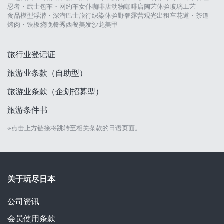
忍者・武士
包车・网约车
女仆咖啡店
动物咖啡店
陶艺体验
玻璃工艺
食品模型
浮潜・深潜
巴士旅行
织染体验
野奢露营
观光出租车
花道・茶道
烤肉・铁板烧
晚餐秀
西餐
美发沙龙
美甲
旅行业登记证
旅游业条款（自助型）
旅游业条款（企划招募型）
旅游条件书
※点击上方链接将跳转至相关条款的日语页面。
关于玩尽日本
公司资讯
会员使用条款