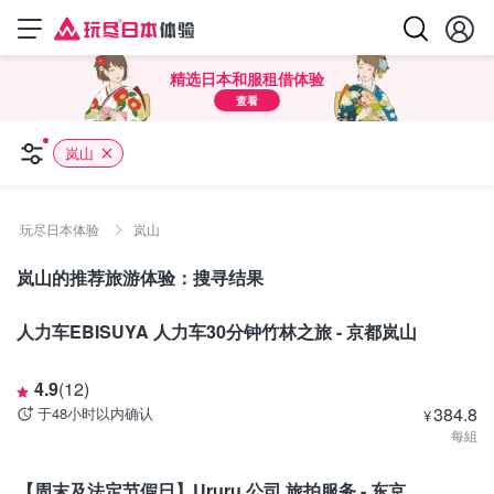
精选日本和服租借体验
查看
岚山
玩尽日本体验
岚山
岚山的推荐旅游体验：搜寻结果
京都
人力车EBISUYA 人力车30分钟竹林之旅 - 京都岚山
4.9
(
12
)
384.8
于48小时以内确认
¥
每組
东京
【周末及法定节假日】Ururu 公司 旅拍服务 - 东京