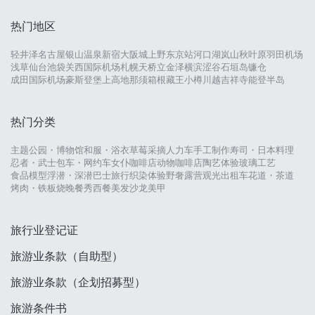
热门地区
轻井泽
名古屋
银山温泉
新宿
大阪城
上野
东京站
河口湖
岚山
秋叶原
羽田机场
浅草
仙台
池袋
关西国际机场
札幌
天桥立
金泽
横滨
涩谷
石垣岛
镰仓
成田国际机场
豪斯登堡
上高地
那须
箱根
藏王
小樽
川越
吉祥寺
能登半岛
热门分类
主题公园・博物馆
和服・浴衣
草莓采摘
人力车
手工制作
寿司・日本料理
忍者・武士
包车・网约车
女仆咖啡店
动物咖啡店
陶艺体验
玻璃工艺
食品模型
浮潜・深潜
巴士旅行
织染体验
野奢露营
观光出租车
花道・茶道
烤肉・铁板烧
晚餐秀
西餐
美发沙龙
美甲
旅行业登记证
旅游业条款（自助型）
旅游业条款（企划招募型）
旅游条件书