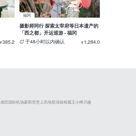
福冈
富山
摄影师同行 探索太宰府等日本遗产的
【立山站⇒扇
「西之都」开运巡游 - 福冈
斯山路线・私
于48小时以内确认
于48小时
385.2
1,284.0
¥
¥
仓
成田国际机场
豪斯登堡
上高地
那须
箱根
藏王
小樽
川越