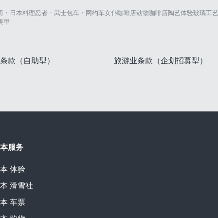
司・日本料理
忍者・武士
包车・网约车
女仆咖啡店
动物咖啡店
陶艺体验
玻璃工
美甲
条款（自助型）
旅游业条款（企划招募型）
本服务
本
体验
本
滑雪社
本
车票