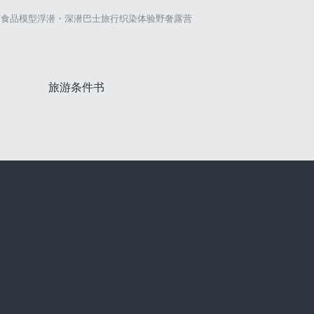
艺
食品模型
浮潜・深潜
巴士旅行
织染体验
野奢露营
旅游条件书