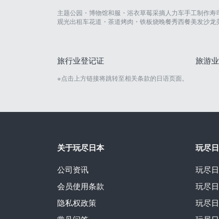
主题公园・博物馆
和服・浴衣
草莓采摘
人力车
手工制作
寿
观光出租车
花道・茶道
烤肉・铁板烧
晚餐秀
西餐
美发沙龙
旅行业登记证
旅游业
※点击上方链接将跳转至相关条款的日语页面。
关于玩尽日本
玩尽日
公司资讯
玩尽日
会员使用条款
玩尽日
隐私权政策
玩尽日