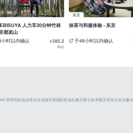
东京
EBISUYA 人力车30分钟竹林
抹茶与和服体验 - 东京
 京都岚山
8小时以内确认
于48小时以内确认
385.2
¥
每組
秋叶原
羽田机场
浅草
仙台
池袋
关西国际机场
札幌
天桥立
金泽
横滨
涩谷
石垣岛
镰