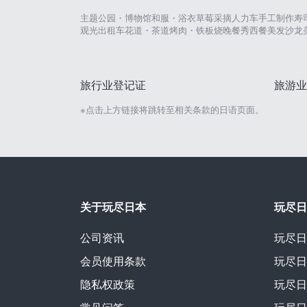
主题公园・博物馆
和服・浴衣
草莓采摘
人力车
手工制作
寿
观光出租车
花道・茶道
烤肉・铁板烧
晚餐秀
西餐
美发沙龙
旅行业登记证
旅游业
※点击上方链接将跳转至相关条款的日语页面。
关于玩尽日本
玩尽日
公司资讯
玩尽日
会员使用条款
玩尽日
隐私权政策
玩尽日