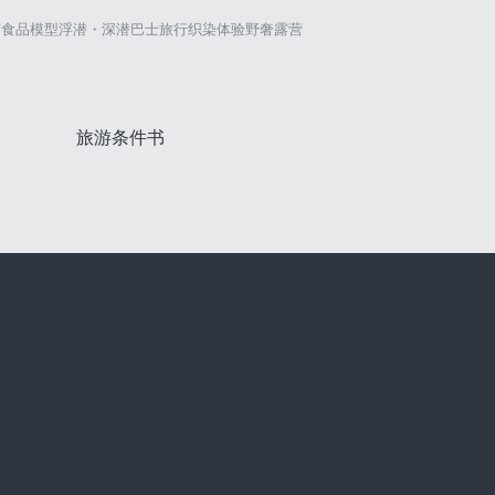
艺
食品模型
浮潜・深潜
巴士旅行
织染体验
野奢露营
旅游条件书