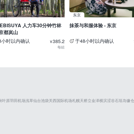
东京
EBISUYA 人力车30分钟竹林
抹茶与和服体验 - 东京
 京都岚山
8小时以内确认
于48小时以内确认
385.2
¥
每組
秋叶原
羽田机场
浅草
仙台
池袋
关西国际机场
札幌
天桥立
金泽
横滨
涩谷
石垣岛
镰