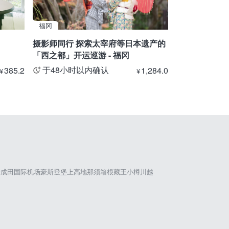
福冈
富山
摄影师同行 探索太宰府等日本遗产的
【立山站⇒扇
「西之都」开运巡游 - 福冈
斯山路线・私
于48小时以内确认
于48小时
385.2
1,284.0
¥
¥
仓
成田国际机场
豪斯登堡
上高地
那须
箱根
藏王
小樽
川越