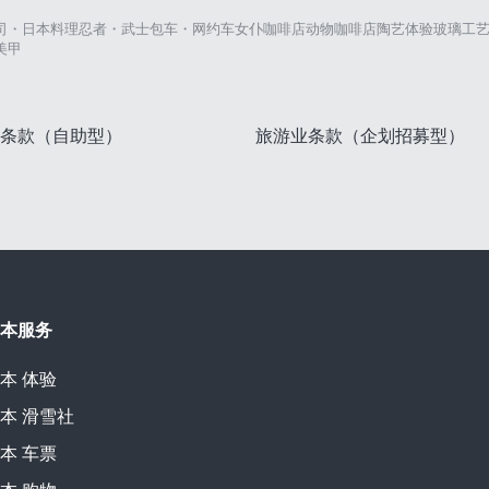
司・日本料理
忍者・武士
包车・网约车
女仆咖啡店
动物咖啡店
陶艺体验
玻璃工
美甲
条款（自助型）
旅游业条款（企划招募型）
本服务
本
体验
本
滑雪社
本
车票