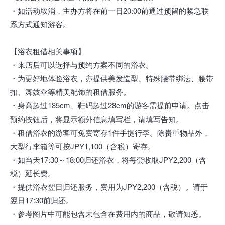
・如活动取消，主办方将在前一日20:00前通过预留的紧急联
系方式通知游客。
【浴衣租借相关事项】
・来店后可以选择与预约方案不同的浴衣。
・为更好地体验浴衣，亦提供美发造型、特殊腰带绑法、腰带
扣、舞妓伞等精美配饰的租借服务。
・身高超过185cm、鞋码超过28cm的游客需提前申请。点击
预约按钮后，将显示额外信息填写栏，请填写告知。
・租借浴衣的游客可免费寄存1件手提行李。除贵重物品外，
大型行李箱等可按JPY1,100（含税）寄存。
・如当天17:30～18:00归还浴衣，将每套收取JPY2,200（含
税）延长费。
・提供浴衣翌日归还服务，费用为JPY2,200（含税）。请于
翌日17:30前归还。
・参考图片中可能包含未包含在费用内的商品，敬请知悉。