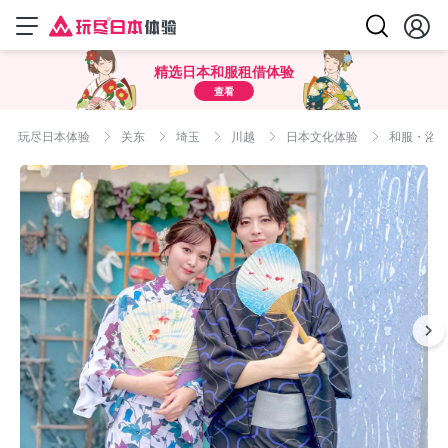
精选日本和服租借体验
查看
玩尽日本体验
关东
埼玉
川越
日本文化体验
和服・浴