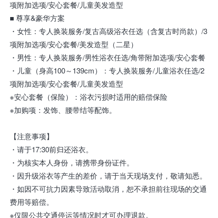
项附加选项/安心套餐/儿童美发造型
■ 尊享&豪华方案
・女性：专人换装服务/复古高级浴衣任选（含复古时尚款）/3
项附加选项/安心套餐/美发造型（二星）
・男性：专人换装服务/男性浴衣任选/角带附加选项/安心套餐
・儿童（身高100～139cm）：专人换装服务/儿童浴衣任选/2
项附加选项/安心套餐/儿童美发造型
※安心套餐（保险）：浴衣污损时适用的赔偿保险
※加购项：发饰、腰带结等配饰。
【注意事项】
・请于17:30前归还浴衣。
・为核实本人身份，请携带身份证件。
・因升级浴衣等产生的差价，请于当天现场支付，敬请知悉。
・如因不可抗力因素导致活动取消，恕不承担前往现场的交通
费用等赔偿。
※仅限公共交通停运等情况时才可办理退款。