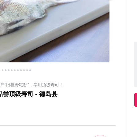
产“旧㭴野宅邸”，享用顶级寿司！
尝顶级寿司 ‐ 德岛县