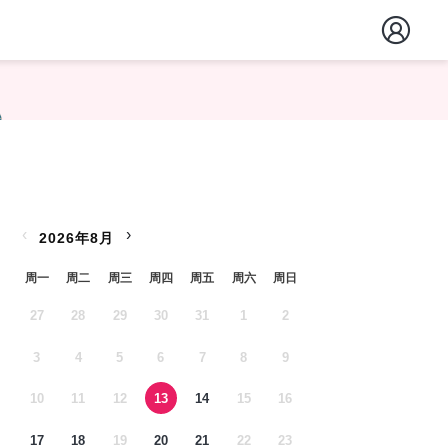
‹
›
2026年8月
周一
周二
周三
周四
周五
周六
周日
27
28
29
30
31
1
2
3
4
5
6
7
8
9
10
11
12
13
14
15
16
17
18
19
20
21
22
23