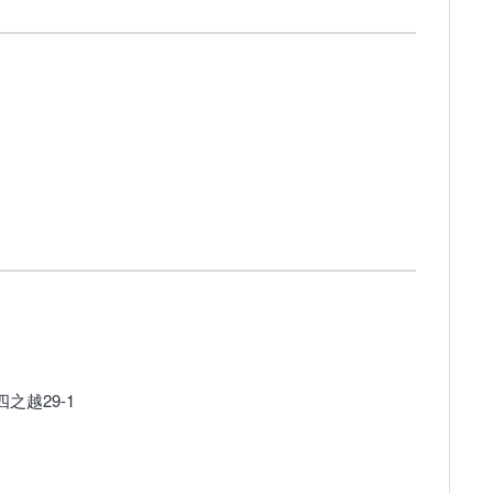
之越29-1