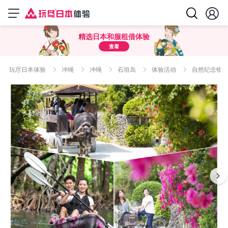
精选日本和服租借体验
查看
玩尽日本体验
冲绳
冲绳
石垣岛
体验活动
自然纪念物红树