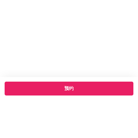
预约
×
‹
›
2026年8月
周一
周二
周三
周四
周五
周六
周日