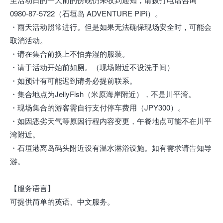
0980-87-5722（石垣岛 ADVENTURE PiPi）。
・雨天活动照常进行。但是如果无法确保现场安全时，可能会
取消活动。
・请在集合前换上不怕弄湿的服装。
・请于活动开始前如厕。（现场附近不设洗手间）
・如预计有可能迟到请务必提前联系。
・集合地点为JellyFish（米原海岸附近），不是川平湾。
・现场集合的游客需自行支付停车费用（JPY300）。
・如因恶劣天气等原因行程内容变更，午餐地点可能不在川平
湾附近。
・石垣港离岛码头附近设有温水淋浴设施。如有需求请告知导
游。
【服务语言】
可提供简单的英语、中文服务。