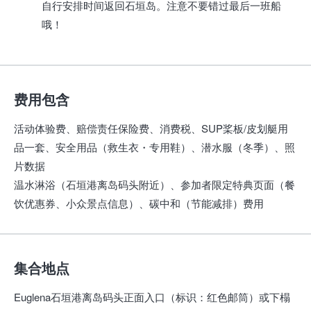
自行安排时间返回石垣岛。注意不要错过最后一班船
哦！
费用包含
活动体验费、赔偿责任保险费、消费税、SUP桨板/皮划艇用
品一套、安全用品（救生衣・专用鞋）、潜水服（冬季）、照
片数据
温水淋浴（石垣港离岛码头附近）、参加者限定特典页面（餐
饮优惠券、小众景点信息）、碳中和（节能减排）费用
集合地点
Euglena石垣港离岛码头正面入口（标识：红色邮筒）或下榻