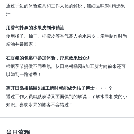
通过手边的体验道具和工作人员的解说，细细品味6种精选果
汁。
用香气扑鼻的水果皮制作精油
使用橘子、柚子、柠檬皮等香气袭人的水果皮，亲手制作时尚
精油并带回家！
在香氛的包裹中参加体验，疗愈效果出众♪
根据季节提供不同香氛。从田岛柑橘园&加工所方向前来还可
以闻到一路清香！
离开田岛柑橘园&加工所时就能成为桔子博士・・・？
通过工作人员幽默诙谐又面面俱到的解说，了解水果相关的小
知识。喜欢水果的旅客不容错过！
当日流程