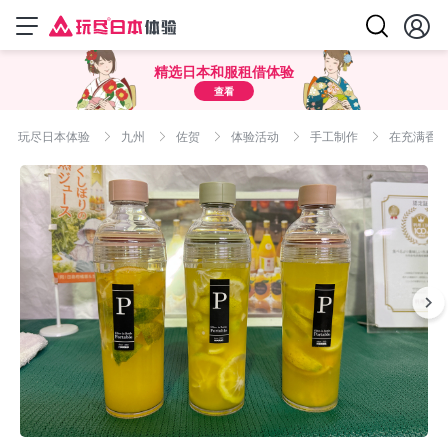
精选日本和服租借体验
查看
玩尽日本体验
九州
佐贺
体验活动
手工制作
在充满香氛