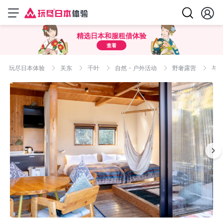
精选日本和服租借体验
查看
玩尽日本体验
关东
千叶
自然・户外活动
野奢露营
与自