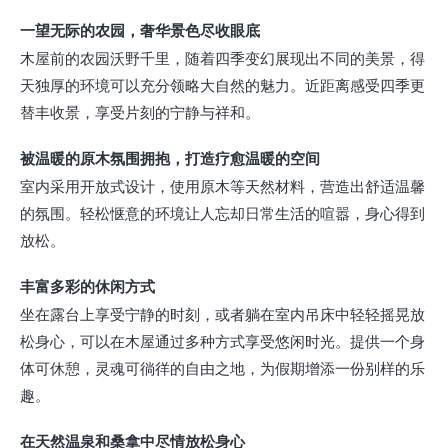
一望无际的农园，奢华景色尽收眼底
木屋前的农园沃野千里，随着四季变幻展现出不同的美景，得
天独厚的环境可以充分领略大自然的魅力。近距离感受四季更
替丰收景，享受片刻的宁静与祥和。
被温暖的原木氛围拥抱，打造疗愈温暖的空间
室内采用开放式设计，使用原木等天然材料，营造出舒适温馨
的氛围。轻松惬意的环境让人忘却日常生活的喧嚣，身心得到
放松。
丰富多彩的休闲方式
坐在露台上享受宁静的时刻，或者躺在室内吊床中轻轻摇晃放
松身心，可以在木屋通过多种方式享受悠闲时光。提供一个身
体可休憩，灵魂可徜徉的自由之地，为假期增添一份别样的乐
趣。
在天然温泉和桑拿中尽情放松身心