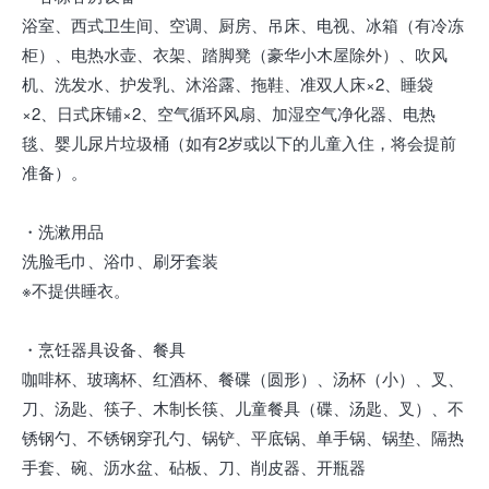
浴室、西式卫生间、空调、厨房、吊床、电视、冰箱（有冷冻
柜）、电热水壶、衣架、踏脚凳（豪华小木屋除外）、吹风
机、洗发水、护发乳、沐浴露、拖鞋、准双人床×2、睡袋
×2、日式床铺×2、空气循环风扇、加湿空气净化器、电热
毯、婴儿尿片垃圾桶（如有2岁或以下的儿童入住，将会提前
准备）。
・洗漱用品
洗脸毛巾、浴巾、刷牙套装
※不提供睡衣。
・烹饪器具设备、餐具
咖啡杯、玻璃杯、红酒杯、餐碟（圆形）、汤杯（小）、叉、
刀、汤匙、筷子、木制长筷、儿童餐具（碟、汤匙、叉）、不
锈钢勺、不锈钢穿孔勺、锅铲、平底锅、单手锅、锅垫、隔热
手套、碗、沥水盆、砧板、刀、削皮器、开瓶器