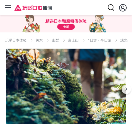
精选日本和服租借体验
查看
玩尽日本体验
关东
山梨
富士山
1日游・半日游
观光出