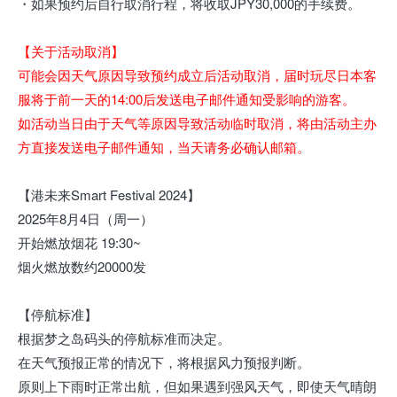
・如果预约后自行取消行程，将收取JPY30,000的手续费。
【关于活动取消】
可能会因天气原因导致预约成立后活动取消，届时玩尽日本客
服将于前一天的14:00后发送电子邮件通知受影响的游客。
如活动当日由于天气等原因导致活动临时取消，将由活动主办
方直接发送电子邮件通知，当天请务必确认邮箱。
【港未来Smart Festival 2024】
2025年8月4日（周一）
开始燃放烟花 19:30~
烟火燃放数约20000发
【停航标准】
根据梦之岛码头的停航标准而决定。
在天气预报正常的情况下，将根据风力预报判断。
原则上下雨时正常出航，但如果遇到强风天气，即使天气晴朗