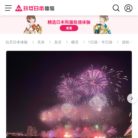
精选日本和服租借体验
查看
玩尽日本体验
关东
东京
横滨
1日游・半日游
游轮・观