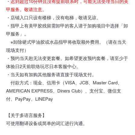
・迟到超过10分钟且没有提前联系时，可能无法受理当日的美
甲服务。敬请注意。
・店铺入口只设有楼梯，没有电梯，敬请见谅。
・指甲上有美甲胶残留需卸甲的客人请于加购项目中选择「卸
甲服务」。
※卸除硬式甲油胶或水晶指甲将收取额外费用。（请在当天
现场支付）
・预约当天恕无法变更套餐。如希望更改预约套餐，请至少于
体验日2天前联络玩尽日本客服中心。
・当天如有加购其他服务请直接于现场支付。
付款方式：现金、信用卡（VISA、JCB、Master Card、
AMERICAN EXPRESS、Diners Club）、支付宝、微信支
付、PayPay、LINEPay
【关于多语言服务】
可使用翻译设备或简单的词汇进行沟通。