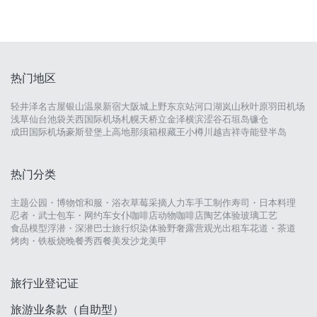
热门地区
轻井泽
名古屋
银山温泉
新宿
大阪城
上野
东京站
河口湖
岚山
秋叶原
羽田机场
浅草
仙台
池袋
关西国际机场
札幌
天桥立
金泽
横滨
涩谷
石垣岛
镰仓
成田国际机场
豪斯登堡
上高地
那须
箱根
藏王
小樽
川越
吉祥寺
能登半岛
热门分类
主题公园・博物馆
和服・浴衣
草莓采摘
人力车
手工制作
寿司・日本料理
忍者・武士
包车・网约车
女仆咖啡店
动物咖啡店
陶艺体验
玻璃工艺
食品模型
浮潜・深潜
巴士旅行
织染体验
野奢露营
观光出租车
花道・茶道
烤肉・铁板烧
晚餐秀
西餐
美发沙龙
美甲
旅行业登记证
旅游业条款（自助型）