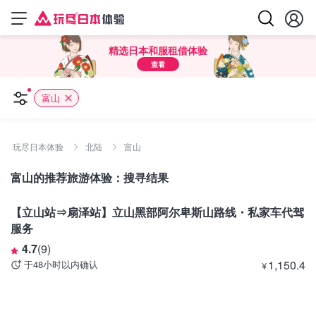
精选日本和服租借体验
查看
富山
玩尽日本体验
北陆
富山
富山的推荐旅游体验：搜寻结果
富山
【立山站⇒扇泽站】立山黑部阿尔卑斯山路线・私家车代驾
服务
4.7
(
9
)
1,150.4
于48小时以内确认
¥