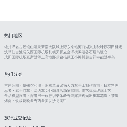
热门地区
轻井泽
名古屋
银山温泉
新宿
大阪城
上野
东京站
河口湖
岚山
秋叶原
羽田机场
浅草
仙台
池袋
关西国际机场
札幌
天桥立
金泽
横滨
涩谷
石垣岛
镰仓
成田国际机场
豪斯登堡
上高地
那须
箱根
藏王
小樽
川越
吉祥寺
能登半岛
热门分类
主题公园・博物馆
和服・浴衣
草莓采摘
人力车
手工制作
寿司・日本料理
忍者・武士
包车・网约车
女仆咖啡店
动物咖啡店
陶艺体验
玻璃工艺
食品模型
浮潜・深潜
巴士旅行
织染体验
野奢露营
观光出租车
花道・茶道
烤肉・铁板烧
晚餐秀
西餐
美发沙龙
美甲
旅行业登记证