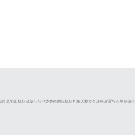
秋叶原
羽田机场
浅草
仙台
池袋
关西国际机场
札幌
天桥立
金泽
横滨
涩谷
石垣岛
镰