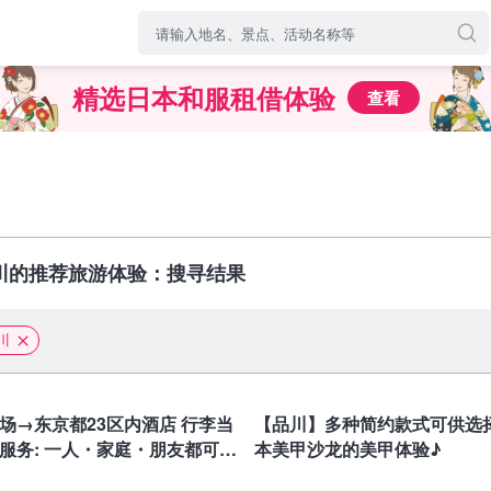
精选日本和服租借体验
查看
川的推荐旅游体验：搜寻结果
川
东京
场→东京都23区内酒店 行李当
【品川】多种简约款式可供选
服务: 一人・家庭・朋友都可以
本美甲沙龙的美甲体验♪
东京