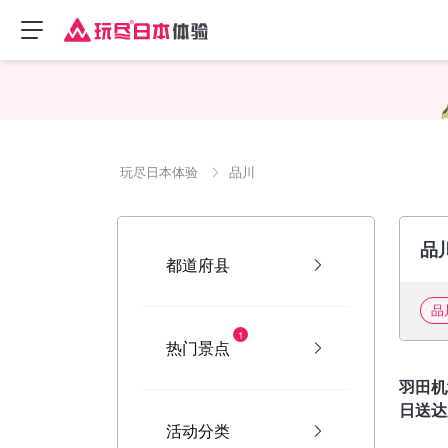
玩尽日本体验
品川
品
都道府县
品
1
热门景点
东京
羽田机
日送达
活动分类
使用- 