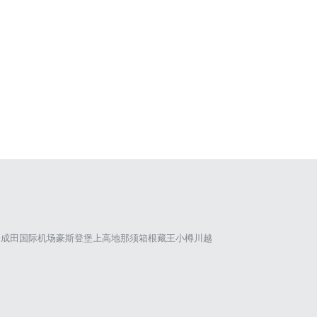
仓
成田国际机场
豪斯登堡
上高地
那须
箱根
藏王
小樽
川越