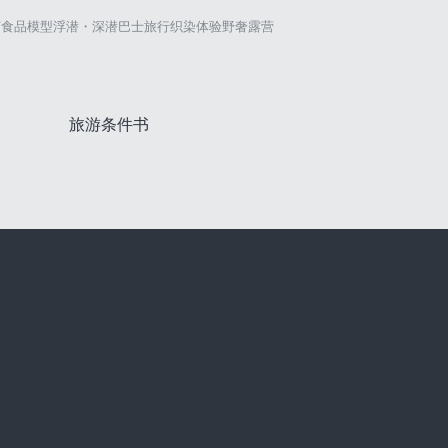
艺
食品模型
浮潜・深潜
巴士旅行
织染体验
野奢露营
旅游条件书