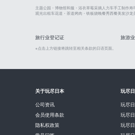
主题公园・博物馆
和服・浴衣
草莓采摘
人力车
手工制作
寿
观光出租车
花道・茶道
烤肉・铁板烧
晚餐秀
西餐
美发沙龙
旅行业登记证
旅游业
※点击上方链接将跳转至相关条款的日语页面。
关于玩尽日本
玩尽日
公司资讯
玩尽日
会员使用条款
玩尽日
隐私权政策
玩尽日