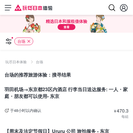
精选日本和服租借体验
查看
台场
玩尽日本体验
台场
台场的推荐旅游体验：搜寻结果
东京
羽田机场→东京都23区内酒店 行李当日送达服务: 一人・家
庭・朋友都可以使用- 东京
470.3
于48小时以内确认
¥
每組
东京
【周末及法定节假日】Ururu 公司 旅拍服务 - 东京