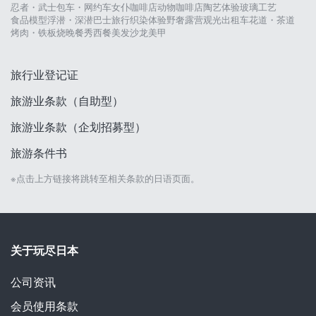
忍者・武士
包车・网约车
女仆咖啡店
动物咖啡店
陶艺体验
玻璃工艺
食品模型
浮潜・深潜
巴士旅行
织染体验
野奢露营
观光出租车
花道・茶道
烤肉・铁板烧
晚餐秀
西餐
美发沙龙
美甲
旅行业登记证
旅游业条款（自助型）
旅游业条款（企划招募型）
旅游条件书
※点击上方链接将跳转至相关条款的日语页面。
关于玩尽日本
公司资讯
会员使用条款