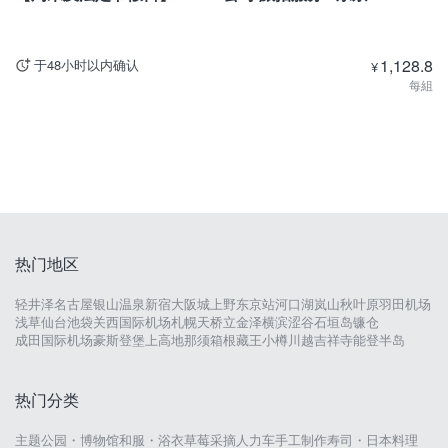
1,128.8
于48小时以内确认
¥
每組
热门地区
轻井泽
名古屋
银山温泉
新宿
大阪城
上野
东京站
河口湖
岚山
秋叶原
羽田机场
浅草
仙台
池袋
关西国际机场
札幌
天桥立
金泽
横滨
涩谷
石垣岛
镰仓
成田国际机场
豪斯登堡
上高地
那须
箱根
藏王
小樽
川越
吉祥寺
能登半岛
热门分类
主题公园・博物馆
和服・浴衣
草莓采摘
人力车
手工制作
寿司・日本料理