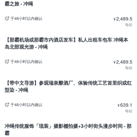
霸之旅 - 冲绳
2,489.5
于48小时以内确认
¥
每組
冲绳
【那霸机场或那霸市内酒店发车】私人出租车包车 冲绳本
岛北部观光游 - 冲绳
2,489.5
于48小时以内确认
¥
每組
冲绳
【带中文导游】参观瑞泉酿酒厂、体验传统工艺首里织或红
型染 - 冲绳
639.1
于48小时以内确认
¥
每組
冲绳
冲绳传统服饰「琉装」摄影棚拍摄+3小时街头漫步时间 - 那
霸