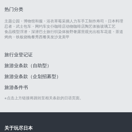
热门分类
主题公园・博物馆
和服・浴衣
草莓采摘
人力车
手工制作
寿司・日本料理
忍者・武士
包车・网约车
女仆咖啡店
动物咖啡店
陶艺体验
玻璃工艺
食品模型
浮潜・深潜
巴士旅行
织染体验
野奢露营
观光出租车
花道・茶道
烤肉・铁板烧
晚餐秀
西餐
美发沙龙
美甲
旅行业登记证
旅游业条款（自助型）
旅游业条款（企划招募型）
旅游条件书
※点击上方链接将跳转至相关条款的日语页面。
关于玩尽日本