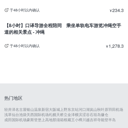
234.3
于48小时以内确认
¥
冲绳
【8小时】口译导游全程陪同 乘坐单轨电车游览冲绳空手
道的相关景点 - 冲绳
1,278.3
于48小时以内确认
¥
热门地区
轻井泽
名古屋
银山温泉
新宿
大阪城
上野
东京站
河口湖
岚山
秋叶原
羽田机场
浅草
仙台
池袋
关西国际机场
札幌
天桥立
金泽
横滨
涩谷
石垣岛
镰仓
成田国际机场
豪斯登堡
上高地
那须
箱根
藏王
小樽
川越
吉祥寺
能登半岛