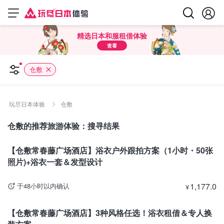
精选日本和服租借体验
查看
仓敷
玩尽日本体验
仓敷
仓敷的推荐旅游体验：搜寻结果
冈山
【仓敷常春藤广场酒店】浴衣户外跟拍方案（1小时・50张
照片)+浴衣一套＆发型设计
1,177.0
于48小时以内确认
¥
冈山
【仓敷常春藤广场酒店】3种风格任选！浴衣租借＆专人换