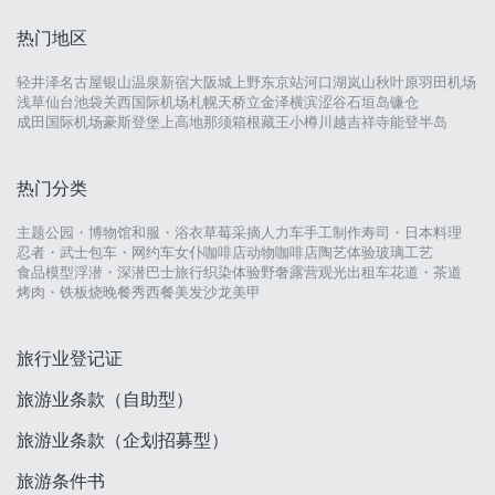
热门地区
轻井泽
名古屋
银山温泉
新宿
大阪城
上野
东京站
河口湖
岚山
秋叶原
羽田机场
浅草
仙台
池袋
关西国际机场
札幌
天桥立
金泽
横滨
涩谷
石垣岛
镰仓
成田国际机场
豪斯登堡
上高地
那须
箱根
藏王
小樽
川越
吉祥寺
能登半岛
热门分类
主题公园・博物馆
和服・浴衣
草莓采摘
人力车
手工制作
寿司・日本料理
忍者・武士
包车・网约车
女仆咖啡店
动物咖啡店
陶艺体验
玻璃工艺
食品模型
浮潜・深潜
巴士旅行
织染体验
野奢露营
观光出租车
花道・茶道
烤肉・铁板烧
晚餐秀
西餐
美发沙龙
美甲
旅行业登记证
旅游业条款（自助型）
旅游业条款（企划招募型）
旅游条件书