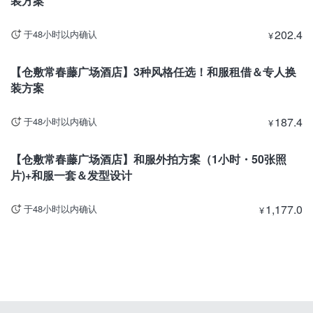
装方案
202.4
于48小时以内确认
¥
冈山
【仓敷常春藤广场酒店】3种风格任选！和服租借＆专人换
装方案
187.4
于48小时以内确认
¥
冈山
目前暂停出售
【仓敷常春藤广场酒店】和服外拍方案（1小时・50张照
片)+和服一套＆发型设计
1,177.0
于48小时以内确认
¥