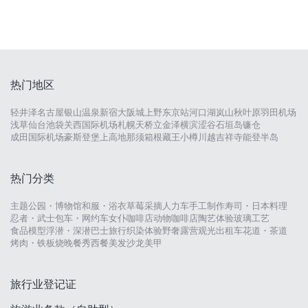
热门地区
轻井泽
名古屋
银山温泉
新宿
大阪城
上野
东京站
河口湖
岚山
秋叶原
羽田机场
浅草
仙台
池袋
关西国际机场
札幌
天桥立
金泽
横滨
涩谷
石垣岛
镰仓
成田国际机场
豪斯登堡
上高地
那须
箱根
藏王
小樽
川越
吉祥寺
能登半岛
热门分类
主题公园・博物馆
和服・浴衣
草莓采摘
人力车
手工制作
寿司・日本料理
忍者・武士
包车・网约车
女仆咖啡店
动物咖啡店
陶艺体验
玻璃工艺
食品模型
浮潜・深潜
巴士旅行
织染体验
野奢露营
观光出租车
花道・茶道
烤肉・铁板烧
晚餐秀
西餐
美发沙龙
美甲
旅行业登记证