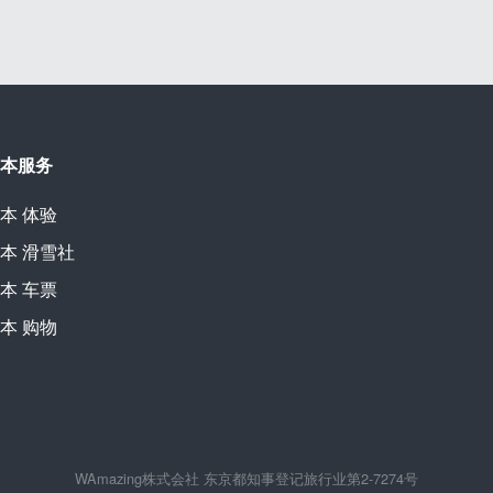
本服务
本
体验
本
滑雪社
本
车票
本
购物
WAmazing株式会社 东京都知事登记旅行业第2-7274号