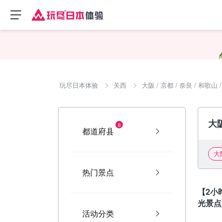
玩尽日本体验
关西
大阪 / 京都 / 奈良 / 和歌山 
大
6
都道府县
大
热门景点
大阪
【2小
光景点
活动分类
上街兜