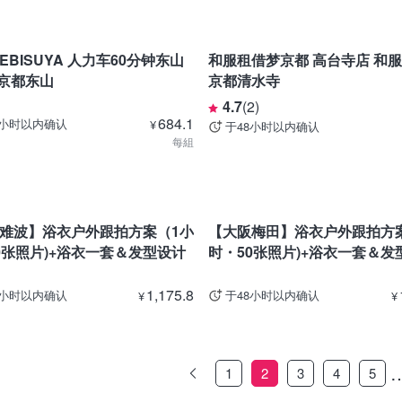
京都
EBISUYA 人力车60分钟东山
和服租借梦京都 高台寺店 和服体
 京都东山
京都清水寺
4.7
(
2
)
684.1
8小时以内确认
¥
于48小时以内确认
每組
大阪
难波】浴衣户外跟拍方案（1小
【大阪梅田】浴衣户外跟拍方
0张照片)+浴衣一套＆发型设计
时・50张照片)+浴衣一套＆发
1,175.8
8小时以内确认
于48小时以内确认
¥
¥
1
2
3
4
5