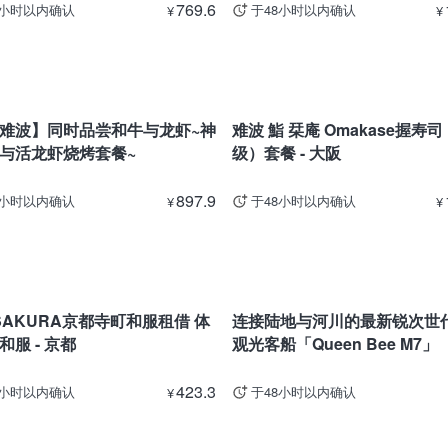
769.6
8小时以内确认
于48小时以内确认
¥
¥
大阪
难波】同时品尝和牛与龙虾~神
难波 鮨 栞庵 Omakase握寿
与活龙虾烧烤套餐~
级）套餐 - 大阪
897.9
8小时以内确认
于48小时以内确认
¥
¥
大阪
 SAKURA京都寺町和服租借 体
连接陆地与河川的最新锐次世
和服 - 京都
观光客船「Queen Bee M7
方案】
423.3
8小时以内确认
于48小时以内确认
¥