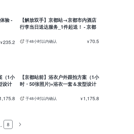
京都
验 -
【解放双手】京都站→京都市内酒店
行李当日送达服务_1件起送！ - 京都
70.5
于48小时以内确认
235.2
¥
¥
京都
案（1小
【京都站前】浴衣户外跟拍方案（1小
型设计
时・50张照片)+浴衣一套＆发型设计
1,175.8
1,175.8
于48小时以内确认
¥
…
8