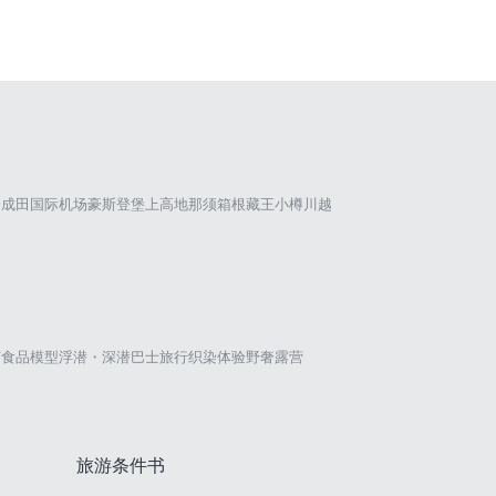
仓
成田国际机场
豪斯登堡
上高地
那须
箱根
藏王
小樽
川越
艺
食品模型
浮潜・深潜
巴士旅行
织染体验
野奢露营
旅游条件书