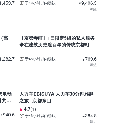
1,453.7
9,406.3
于48小时以内确认
¥
每組
京都
司（高
【京都寺町】1日限定5组的私人服务
◆在建筑历史逾百年的传统京都町家
中体验顶级和服租借
1,282.7
769.6
于48小时以内确认
¥
每組
京都
代电动
人力车EBISUYA 人力车30分钟雅趣
」【共乘
之旅 - 京都东山
4.7
(
1
)
940.6
¥
384.8
于48小时以内确认
¥
每組