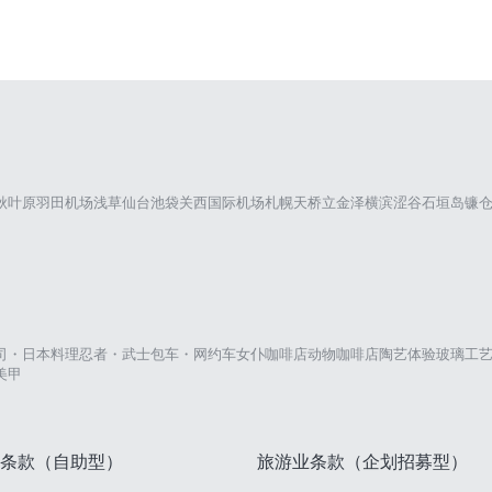
秋叶原
羽田机场
浅草
仙台
池袋
关西国际机场
札幌
天桥立
金泽
横滨
涩谷
石垣岛
镰
司・日本料理
忍者・武士
包车・网约车
女仆咖啡店
动物咖啡店
陶艺体验
玻璃工
美甲
条款（自助型）
旅游业条款（企划招募型）