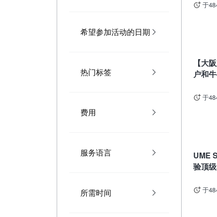
于4
希望参加活动的日期
大阪
【大阪
热门标签
户和牛
于4
费用
京都
服务语言
UME
验顶级
于4
所需时间