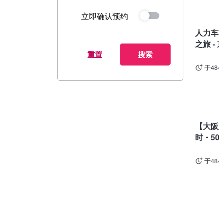
立即确认预约
京都
人力车
之旅 -
重置
搜索
于4
大阪
【大阪
时・5
于4