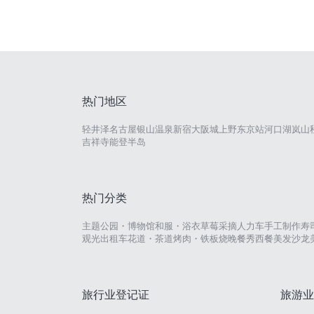
热门地区
轻井泽
名古屋
银山温泉
新宿
大阪城
上野
东京站
河口湖
岚山
吉祥寺
能登半岛
热门分类
主题公园・博物馆
和服・浴衣
草莓采摘
人力车
手工制作
寿
观光出租车
花道・茶道
烤肉・铁板烧
晚餐秀
西餐
美发沙龙
旅行业登记证
旅游业