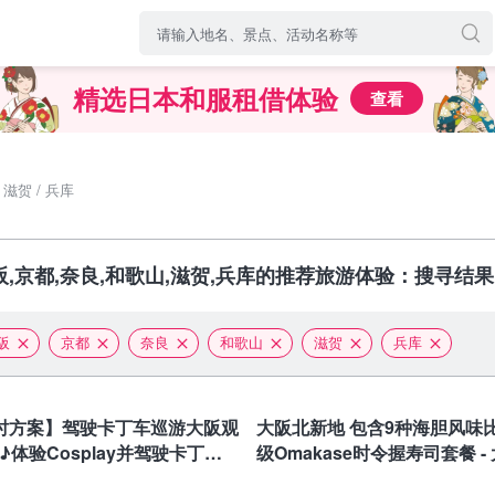
精选日本和服租借体验
查看
/ 滋贺 / 兵库
阪,京都,奈良,和歌山,滋贺,兵库的推荐旅游体验：搜寻结果
阪
京都
奈良
和歌山
滋贺
兵库
大阪
时方案】驾驶卡丁车巡游大阪观
大阪北新地 包含9种海胆风味比
♪体验Cosplay并驾驶卡丁车
级Omakase时令握寿司套餐 -
风