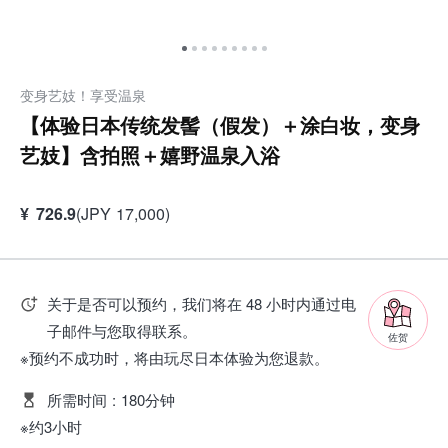
变身艺妓！享受温泉
【体验日本传统发髻（假发）＋涂白妆，变身
艺妓】含拍照＋嬉野温泉入浴
¥
726.9
(
JPY
17,000
)
关于是否可以预约，我们将在 48 小时内通过电
子邮件与您取得联系。
佐贺
※预约不成功时，将由玩尽日本体验为您退款。
所需时间
:
180分钟
※约3小时