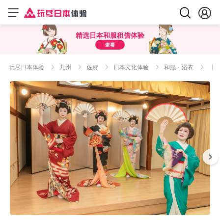
精选日本和服租借体验
查看
玩尽日本体验
九州
佐贺
日本文化体验
和服・浴衣
【