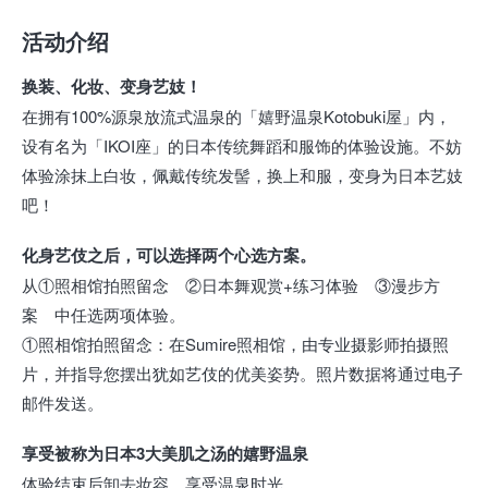
活动介绍
换装、化妆、变身艺妓！
在拥有100%源泉放流式温泉的「嬉野温泉Kotobuki屋」内，
设有名为「IKOI座」的日本传统舞蹈和服饰的体验设施。不妨
体验涂抹上白妆，佩戴传统发髻，换上和服，变身为日本艺妓
吧！
化身艺伎之后，可以选择两个心选方案。
从①照相馆拍照留念 ②日本舞观赏+练习体验 ③漫步方
案 中任选两项体验。
①照相馆拍照留念：在Sumire照相馆，由专业摄影师拍摄照
片，并指导您摆出犹如艺伎的优美姿势。照片数据将通过电子
邮件发送。
享受被称为日本3大美肌之汤的嬉野温泉
体验结束后卸去妆容，享受温泉时光。