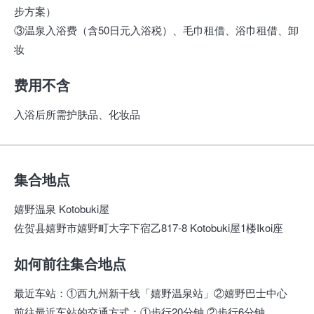
步方案）
③温泉入浴费（含50日元入浴税）、毛巾租借、浴巾租借、卸
妆
费用不含
入浴后所需护肤品、化妆品
集合地点
嬉野温泉 Kotobuki屋
佐贺县嬉野市嬉野町大字下宿乙817-8 Kotobuki屋1楼Ikoi座
如何前往集合地点
最近车站
：
①西九州新干线「嬉野温泉站」②嬉野巴士中心
前往最近车站的交通方式
：
①步行20分钟 ②步行6分钟