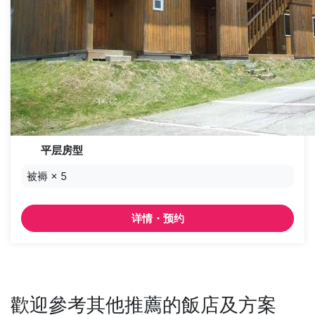
平层房型
被褥
×
5
详情・预约
歡迎參考其他推薦的飯店及方案