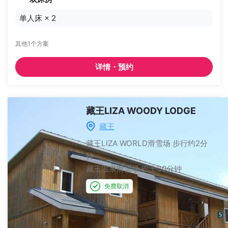
单人床
×
2
其他1个方案
详情・预约
藏王LIZA WOODY LODGE
藏王
藏王LIZA WORLD滑雪场
步行约2分
钟
藏王温泉滑雪场
巴士30分钟
免费取消