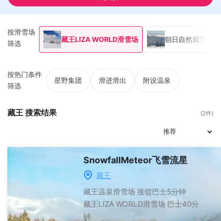
按滑雪场
藏王LIZA WORLD滑雪场
朝日自然观雪乐园
筛选
按热门条件
星野集团
滑进滑出
附设温泉
筛选
藏王 搜索结果
(2件)
SnowfallMeteor飞雪流星
藏王
藏王温泉滑雪场
接驳巴士5分钟
藏王LIZA WORLD滑雪场
巴士40分
钟