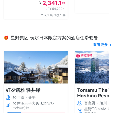
2,341.1~
¥
JPY 54,700~
2 人 1 晚 带缆车券
星野集团 玩尽日本限定方案的酒店住滑套餐
🎁
查看更多
滑进滑出
虹夕诺雅 轻井泽
Tomamu The T
Hoshino Resor
轻井泽・菅平
富良野・旭川・T
轻井泽王子大饭店滑雪场
巴士40分钟
星野TOMAMU