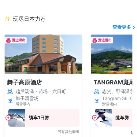
玩尽日本力荐
✨
查看更多
滑进滑出
滑进滑出
舞子高原酒店
TANGRAM斑尾
越后汤泽・苗场・六日町
志贺、野泽温泉
舞子滑雪场
Tangram Ski Cir
滑雪场内
滑雪场内
缆车1日券
缆车券
另有其他套餐
¥