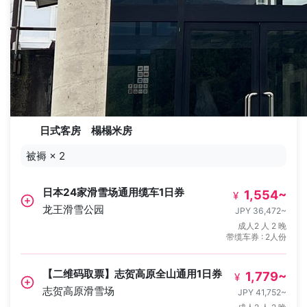
日式客房 榻榻米房
被褥
×
2
日本24家滑雪场通用缆车1日券
1,554
~
¥
龙王滑雪公园
JPY 36,472
~
成人2 人 2 晚
带缆车券 : 2人份
【二维码取票】志贺高原全山通用1日券
1,779
~
¥
志贺高原滑雪场
JPY 41,752
~