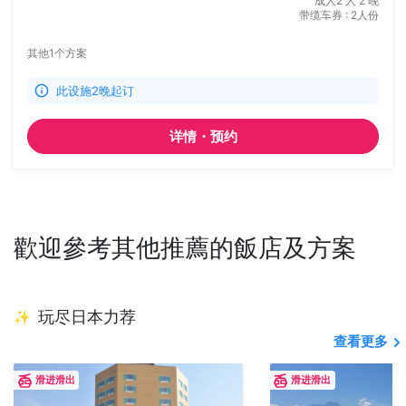
成人2 人 2 晚
带缆车券 : 2人份
其他1个方案
此设施2晚起订
详情・预约
歡迎參考其他推薦的飯店及方案
玩尽日本力荐
✨
查看更多
滑进滑出
滑进滑出