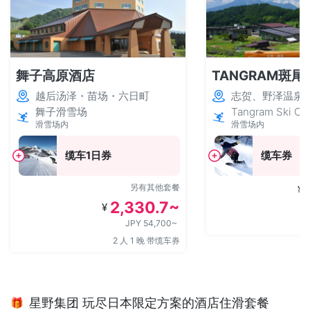
舞子高原酒店
TANGRAM斑尾
越后汤泽・苗场・六日町
志贺、野泽温泉
舞子滑雪场
Tangram Ski Cir
滑雪场内
滑雪场内
缆车1日券
缆车券
另有其他套餐
¥
2,330.7~
¥
JPY 54,700~
2 人 1 晚 带缆车券
星野集团 玩尽日本限定方案的酒店住滑套餐
🎁