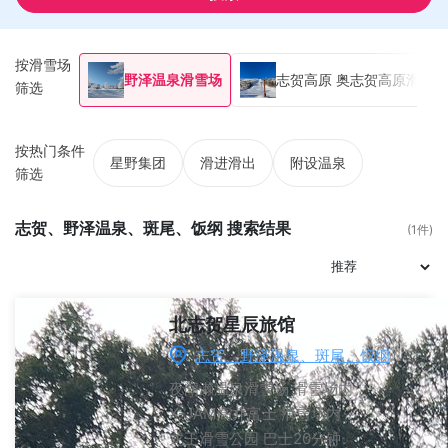
按滑雪场
野泽温泉滑雪场
志贺高原 奥志贺高原滑雪场
筛选
按热门条件
星野集团
滑进滑出
附设温泉
筛选
志贺、野泽温泉、斑尾、饭纲 搜索结果
(1件)
北志贺星辰旅馆
志贺、野泽温泉、斑尾、饭纲
夜间濑温泉滑雪场
滑雪场内
X-JAM高井富士
滑雪场内
龙王滑雪公园
巴士20分钟