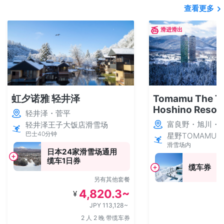
查看更多
滑进滑出
虹夕诺雅 轻井泽
Tomamu The T
Hoshino Resor
轻井泽・菅平
富良野・旭川・T
轻井泽王子大饭店滑雪场
巴士40分钟
星野TOMAMU
滑雪场内
日本24家滑雪场通用
缆车1日券
缆车券
另有其他套餐
4,820.3~
¥
¥
JPY 113,128~
2 人 2 晚 带缆车券