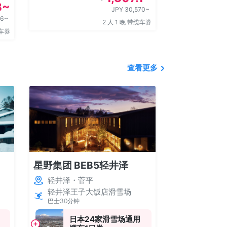
3~
JPY 30,570~
36~
2 人 1 晚 带缆车券
缆车券
查看更多
星野集团 BEB5轻井泽
星野集团 RI
八岳
轻井泽・菅平
蓼科、八岳
轻井泽王子大饭店滑雪场
巴士30分钟
富士见丽景
接驳巴士40
日本24家滑雪场通用