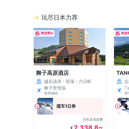
玩尽日本力荐
✨
滑进滑出
滑进
舞子高原酒店
TA
越后汤泽・苗场・六日町
志
舞子滑雪场
Ta
滑雪场内
滑
缆车1日券
另有其他套餐
2,338.8~
¥