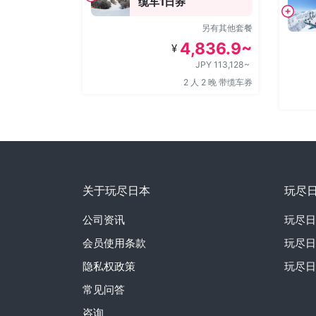
缆车1日券
另有其他套餐
4,836.9~
¥
JPY 113,128~
2 人 2 晚 带缆车券
关于玩尽日本
玩尽
公司资讯
玩尽日
会员使用条款
玩尽日
隐私权政策
玩尽日
常见问答
咨询