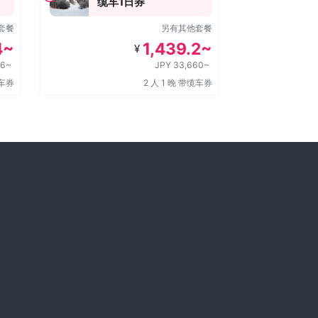
缆车1日券
日本
缆车
套餐
另有其他套餐
4~
1,439.2~
¥
66~
JPY 33,660~
缆车券
2 人 1 晚 带缆车券