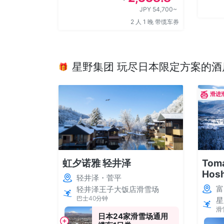
JPY 54,700~
2 人 1 晚 带缆车券
星野集团 玩尽日本限定方案的酒
🎁
滑进
虹夕诺雅 轻井泽
Toma
Hosh
轻井泽・菅平
富
轻井泽王子大饭店滑雪场
巴士40分钟
星
滑
日本24家滑雪场通用