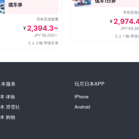
缆车1日券
缆车券
另有其他
另有其他套餐
2,974.
¥
2,394.3~
¥
JPY 69,5
JPY 56,000~
2 人 1 晚 带
2 人 2 晚 带缆车券
日本服务
玩尽日本APP
本
体验
iPhone
本
滑雪社
Android
本
购物