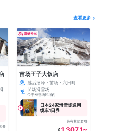
查看更多
滑进滑出
滑进滑出
店
苗场王子大饭店
石打滑雪中
越后汤泽・苗场・六日町
越后汤泽・
原滑
苗场滑雪场
石打丸山滑
位于滑雪场区域内
雪场区域内
日本24家滑雪场通用
缆车
缆车1日券
另有其他套餐
套餐
1,307.1~
¥