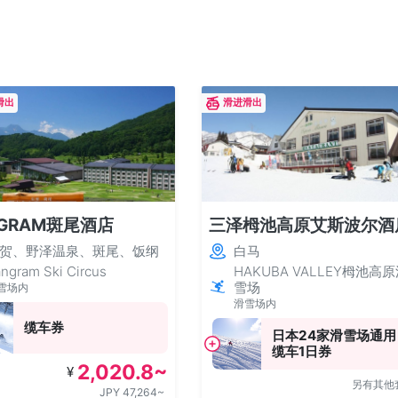
滑出
滑进滑出
NGRAM斑尾酒店
三泽栂池高原艾斯波尔酒
贺、野泽温泉、斑尾、饭纲
白马
ngram Ski Circus
HAKUBA VALLEY栂池高
雪场
雪场内
滑雪场内
缆车券
日本24家滑雪场通用
缆车1日券
2,020.8~
¥
另有其他
JPY 47,264~