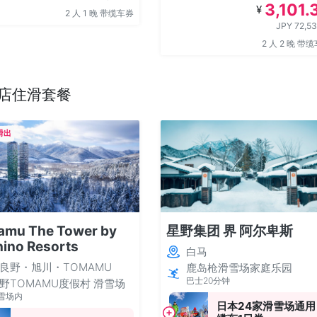
3,101.
¥
2 人 1 晚 带缆车券
JPY 72,5
2 人 2 晚 带
店住滑套餐
滑出
mu The Tower by
星野集团 界 阿尔卑斯
ino Resorts
白马
良野・旭川・TOMAMU
鹿岛枪滑雪场家庭乐园
巴士20分钟
野TOMAMU度假村 滑雪场
雪场内
日本24家滑雪场通用