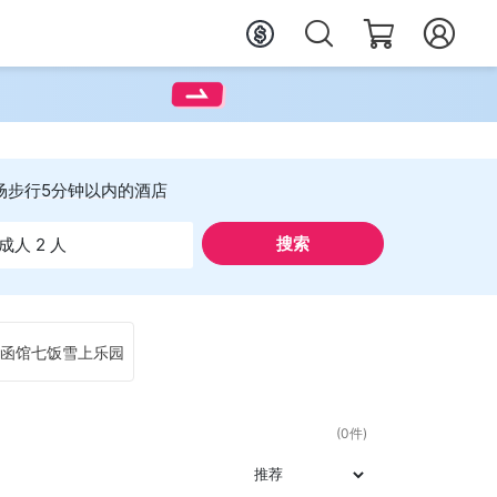
场步行5分钟以内的酒店
搜索
成人 2 人
函馆七饭雪上乐园
(0件)