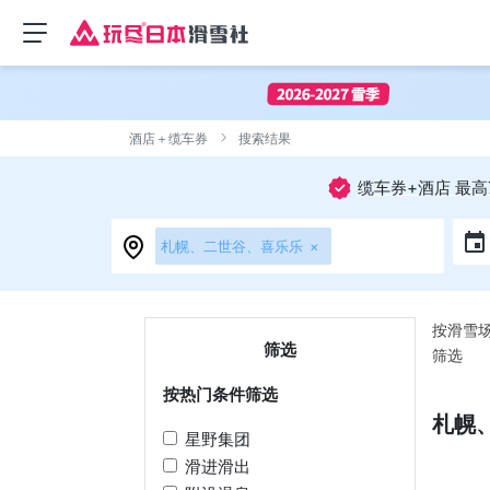
酒店＋缆车券
搜索结果
缆车券+酒店 最高
札幌、二世谷、喜乐乐
×
按滑雪
筛选
筛选
按热门条件
筛选
札幌
星野集团
滑进滑出