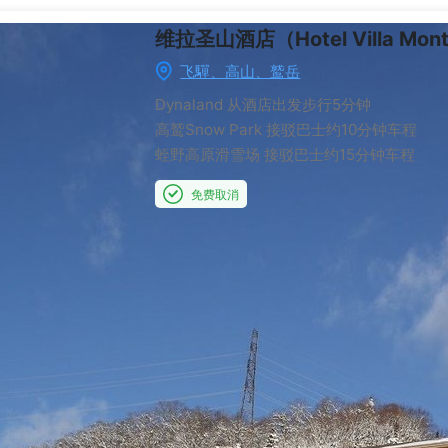
维拉圣山酒店（Hotel Villa Mont
飞驒、高山、鹫岳
Dynaland
从酒店出发步行5分钟
高鹫Snow Park
接驳巴士约10分钟车程
蛭野高原滑雪场
接驳巴士约15分钟车程
免费取消