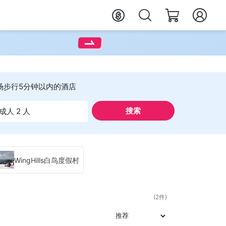
场步行5分钟以内的酒店
搜索
成人 2 人
WingHills白鸟度假村
(2件)