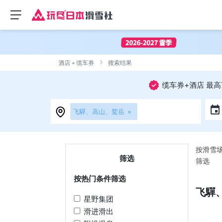
酒店＋缆车券
搜索结果
缆车券+酒店 最高
飞驒、高山、鹫岳
×
按滑雪
筛选
筛选
按热门条件
筛选
飞驒
星野集团
滑进滑出