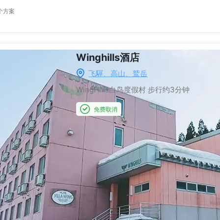
个方案
Winghills酒店
飞驒、高山、鹫岳
WingHills白鸟度假村
步行约3分钟
免费取消