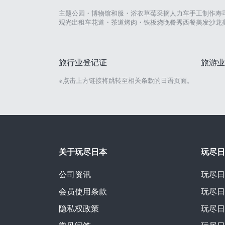
主题公园・博物馆
和服・浴衣
草莓采摘
人力车
手工制作
寿
观光出租车
花道・茶道
烤肉・铁板烧
晚餐秀
西餐
美发沙龙
旅行业登记证
旅游业
※点击上方链接将跳转至相关条款的日语页面。
关于玩尽日本
玩尽日
公司资讯
玩尽日
会员使用条款
玩尽日
隐私权政策
玩尽日