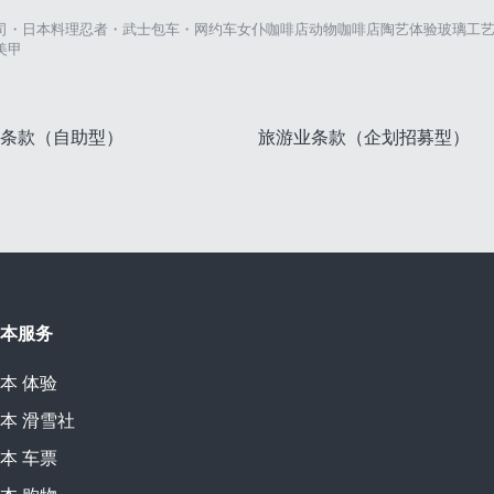
司・日本料理
忍者・武士
包车・网约车
女仆咖啡店
动物咖啡店
陶艺体验
玻璃工
美甲
条款（自助型）
旅游业条款（企划招募型）
本服务
本
体验
本
滑雪社
本
车票