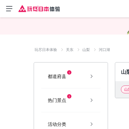
玩尽日本体验
关东
山梨
河口湖
山
1
都道府县
山
1
热门景点
活动分类