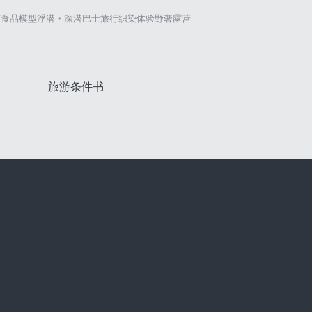
艺
食品模型
浮潜・深潜
巴士旅行
织染体验
野奢露营
旅游条件书