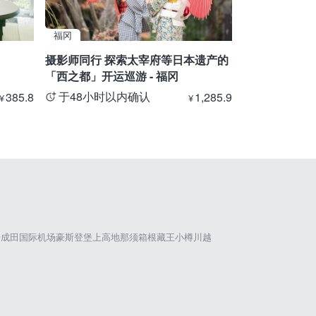
福冈
富山
摄影师同行 探索太宰府等日本遗产的
【立山站⇒扇
「西之都」开运巡游 - 福冈
斯山路线・私
于48小时以内确认
于48小时
385.8
1,285.9
¥
¥
仓
成田国际机场
豪斯登堡
上高地
那须
箱根
藏王
小樽
川越