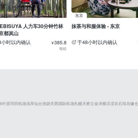
东京
EBISUYA 人力车30分钟竹林
抹茶与和服体验 - 东京
 京都岚山
8小时以内确认
于48小时以内确认
385.8
¥
每組
秋叶原
羽田机场
浅草
仙台
池袋
关西国际机场
札幌
天桥立
金泽
横滨
涩谷
石垣岛
镰