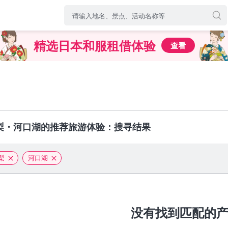
精选日本和服租借体验
查看
梨・河口湖的推荐旅游体验：搜寻结果
梨
河口湖
没有找到匹配的