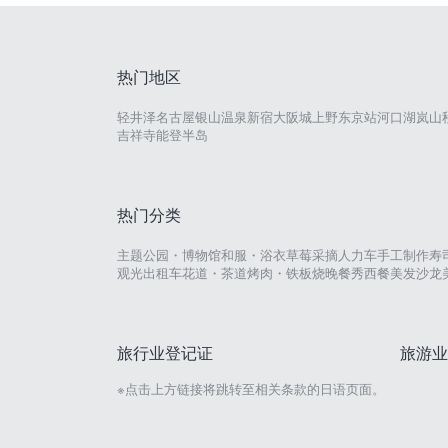
热门地区
轻井泽
名古屋
银山温泉
新宿
大阪城
上野
东京站
河口湖
岚山
吉祥寺
能登半岛
热门分类
主题公园・博物馆
和服・浴衣
草莓采摘
人力车
手工制作
寿
观光出租车
花道・茶道
烤肉・铁板烧
晚餐秀
西餐
美发沙龙
旅行业登记证
旅游业
※点击上方链接将跳转至相关条款的日语页面。