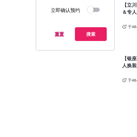
【立川
立即确认预约
＆专人
于4
重置
搜索
东京
【银座
人换装
于4