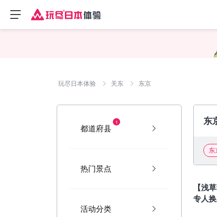
玩尽日本体验
关东
东京
东
1
都道府县
东
热门景点
东京
【浅草
专人换
活动分类