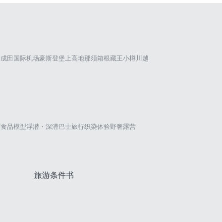
仓
成田国际机场
豪斯登堡
上高地
那须
箱根
藏王
小樽
川越
艺
食品模型
浮潜・深潜
巴士旅行
织染体验
野奢露营
旅游条件书