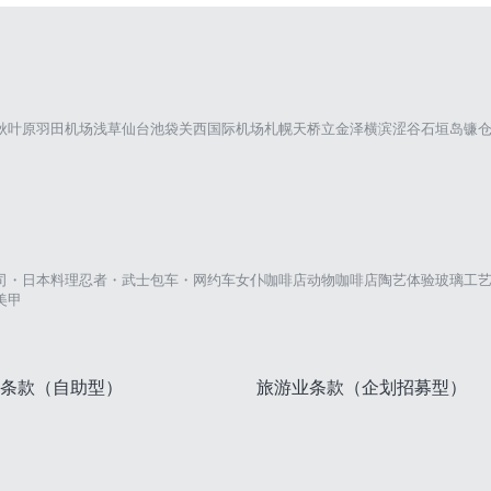
秋叶原
羽田机场
浅草
仙台
池袋
关西国际机场
札幌
天桥立
金泽
横滨
涩谷
石垣岛
镰
司・日本料理
忍者・武士
包车・网约车
女仆咖啡店
动物咖啡店
陶艺体验
玻璃工
美甲
条款（自助型）
旅游业条款（企划招募型）