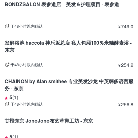
BONDZSALON 表参道店 美发＆护理项目 - 表参道
749.0
于48小时以内确认
¥
东京
发酵浴池 haccola 神乐坂总店 私人包厢100％米糠酵素浴 -
东京
254.2
于48小时以内确认
¥
东京
CHAINON by Alan smithee 专业美发沙龙 中英韩多语言服
务 - 东京
5
(
1
)
256.8
于48小时以内确认
¥
东京
甘橙东京 JonoJono布艺草鞋工坊 - 东京
5
(
1
)