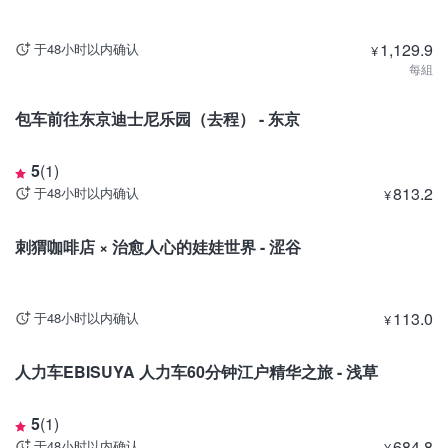
1,129.9
于48小时以内确认
¥
每組
东京
包车前往东京迪士尼乐园（去程） - 东京
5
(
1
)
813.2
于48小时以内确认
¥
东京
刺猬咖啡店 × 治愈人心的娃娃世界 - 涩谷
113.0
于48小时以内确认
¥
东京
人力车EBISUYA 人力车60分钟江户精华之旅 - 浅草
5
(
1
)
684.8
于48小时以内确认
¥