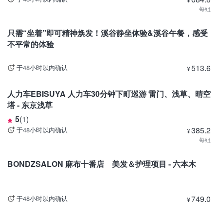
每組
东京
只需“坐着”即可精神焕发！溪谷静坐体验&溪谷午餐，感受
不平常的体验
513.6
于48小时以内确认
¥
东京
人力车EBISUYA 人力车30分钟下町巡游 雷门、浅草、晴空
塔 - 东京浅草
5
(
1
)
385.2
于48小时以内确认
¥
每組
东京
BONDZSALON 麻布十番店 美发＆护理项目 - 六本木
749.0
于48小时以内确认
¥
东京