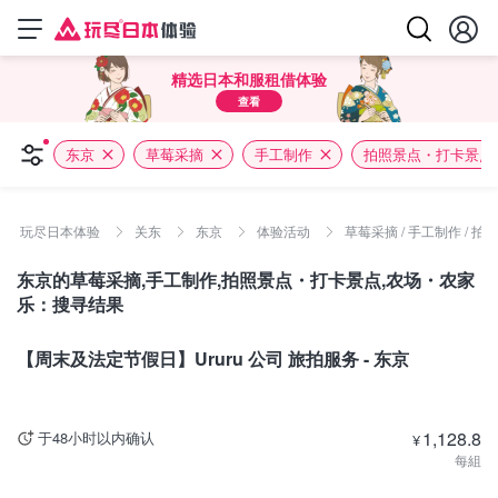
精选日本和服租借体验
查看
东京
草莓采摘
手工制作
拍照景点・打卡景点
玩尽日本体验
关东
东京
体验活动
草莓采摘 / 手工制作 / 
东京的草莓采摘,手工制作,拍照景点・打卡景点,农场・农家
乐：搜寻结果
东京
【周末及法定节假日】Ururu 公司 旅拍服务 - 东京
1,128.8
于48小时以内确认
¥
每組
东京