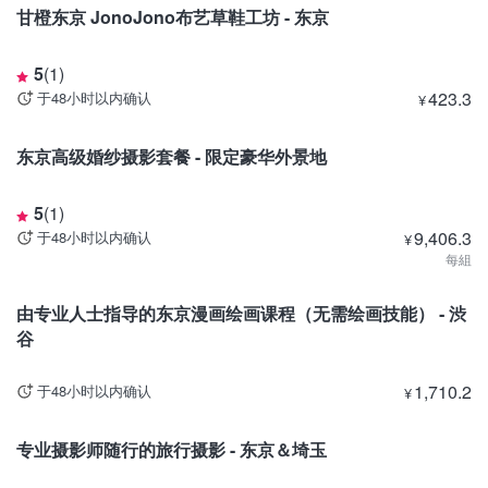
甘橙东京 JonoJono布艺草鞋工坊 - 东京
5
(
1
)
423.3
于48小时以内确认
¥
东京
东京高级婚纱摄影套餐 - 限定豪华外景地
5
(
1
)
9,406.3
于48小时以内确认
¥
每組
东京
由专业人士指导的东京漫画绘画课程（无需绘画技能） ‐ 渋
谷
1,710.2
于48小时以内确认
¥
东京
专业摄影师随行的旅行摄影 - 东京＆埼玉