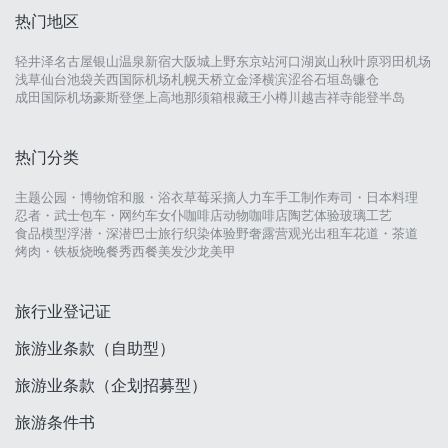
热门地区
轻井泽
名古屋
银山温泉
新宿
大阪城
上野
东京站
河口湖
岚山
秋叶原
羽田机场
浅草
仙台
池袋
关西国际机场
札幌
天桥立
金泽
横滨
涩谷
石垣岛
镰仓
成田国际机场
豪斯登堡
上高地
那须
箱根
藏王
小樽
川越
吉祥寺
能登半岛
热门分类
主题公园・博物馆
和服・浴衣
草莓采摘
人力车
手工制作
寿司・日本料理
忍者・武士
包车・网约车
女仆咖啡店
动物咖啡店
陶艺体验
玻璃工艺
食品模型
浮潜・深潜
巴士旅行
织染体验
野奢露营
观光出租车
花道・茶道
烤肉・铁板烧
晚餐秀
西餐
美发沙龙
美甲
旅行业登记证
旅游业条款（自助型）
旅游业条款（企划招募型）
旅游条件书