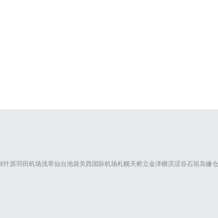
秋叶原
羽田机场
浅草
仙台
池袋
关西国际机场
札幌
天桥立
金泽
横滨
涩谷
石垣岛
镰