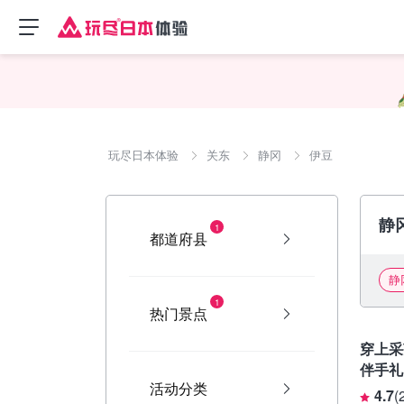
玩尽日本体验
关东
静冈
伊豆
静
1
都道府县
静
1
热门景点
静冈
穿上采
伴手礼）
活动分类
4.7
(