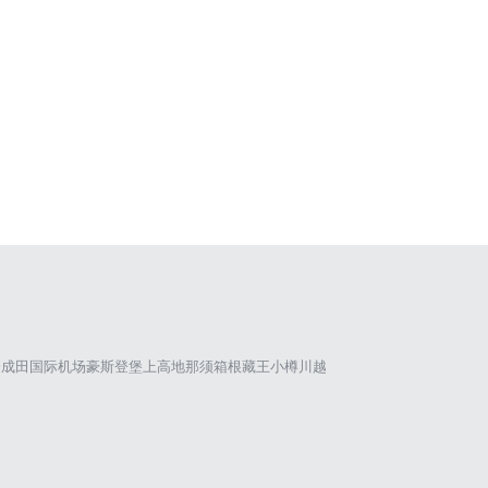
仓
成田国际机场
豪斯登堡
上高地
那须
箱根
藏王
小樽
川越