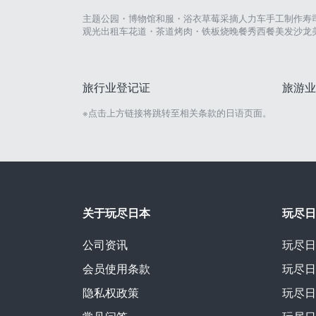
主题公园・博物馆
和服・浴衣
草莓采摘
人力车
手工制作
寿
观光出租车
花道・茶道
烤肉・铁板烧
晚餐秀
西餐
美发沙龙
旅行业登记证
旅游业
※点击上方链接将跳转至相关条款的日语页面。
关于玩尽日本
玩尽日
公司资讯
玩尽日
会员使用条款
玩尽日
隐私权政策
玩尽日