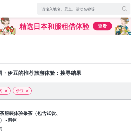
精选日本和服租借体验
查看
冈・伊豆的推荐旅游体验：搜寻结果
冈
伊豆
茶服装体验采茶（包含试饮、
 - 静冈
2
)