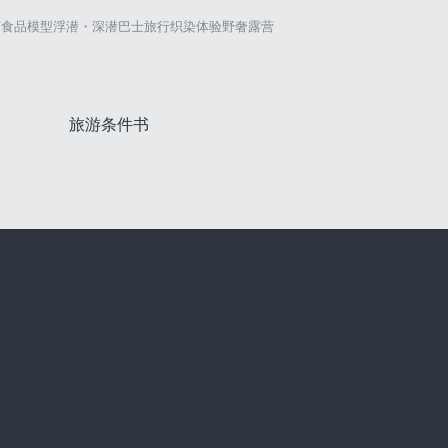
艺
食品模型
浮潜・深潜
巴士旅行
织染体验
野奢露营
旅游条件书