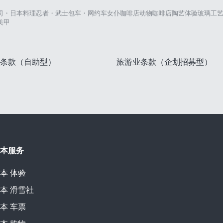
司・日本料理
忍者・武士
包车・网约车
女仆咖啡店
动物咖啡店
陶艺体验
玻璃工
美甲
条款（自助型）
旅游业条款（企划招募型）
本服务
本
体验
本
滑雪社
本
车票