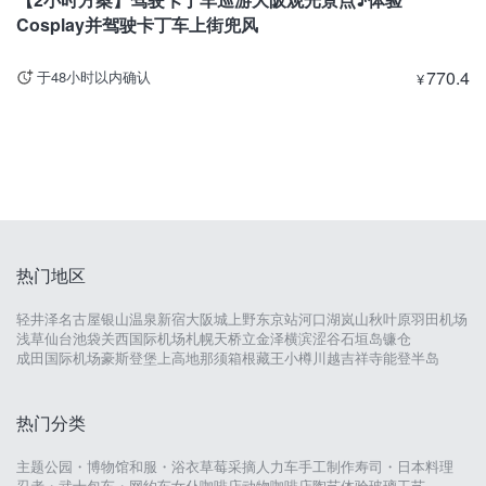
Cosplay并驾驶卡丁车上街兜风
770.4
于48小时以内确认
¥
热门地区
轻井泽
名古屋
银山温泉
新宿
大阪城
上野
东京站
河口湖
岚山
秋叶原
羽田机场
浅草
仙台
池袋
关西国际机场
札幌
天桥立
金泽
横滨
涩谷
石垣岛
镰仓
成田国际机场
豪斯登堡
上高地
那须
箱根
藏王
小樽
川越
吉祥寺
能登半岛
热门分类
主题公园・博物馆
和服・浴衣
草莓采摘
人力车
手工制作
寿司・日本料理
忍者・武士
包车・网约车
女仆咖啡店
动物咖啡店
陶艺体验
玻璃工艺