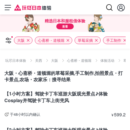
精选日本和服租借体验
查看
大阪
心斋桥・道顿堀
草莓采摘
手工制作
玩尽日本体验
关西
大阪
心斋桥・道顿堀
体验活动
草莓
大阪・心斋桥・道顿堀的草莓采摘,手工制作,拍照景点・打
卡景点,农场・农家乐：搜寻结果
大阪
【1小时方案】驾驶卡丁车巡游大阪观光景点♪体验
Cosplay并驾驶卡丁车上街兜风
599.2
于48小时以内确认
¥
大阪
【2小时方案】驾驶卡丁车巡游大阪观光景点♪体验