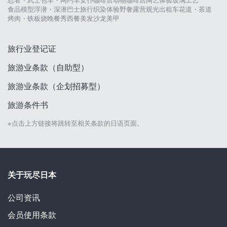
食品模型
浮潜・深潜
巴士旅行
织染体验
野奢露营
观光出租车
花道・茶道
烤肉・铁板烧
晚餐秀
西餐
美发沙龙
美甲
旅行业登记证
旅游业条款（自助型）
旅游业条款（企划招募型）
旅游条件书
※点击上方链接将跳转至相关条款的日语页面。
关于玩尽日本
公司资讯
会员使用条款