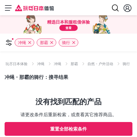
精选日本和服租借体验
查看
冲绳
那霸
骑行
玩尽日本体验
冲绳
冲绳
那霸
自然・户外活动
骑行
冲绳・那霸的骑行：搜寻结果
没有找到匹配的产品
请更改条件后重新检索，或查看其它推荐商品。
重置全部检索条件