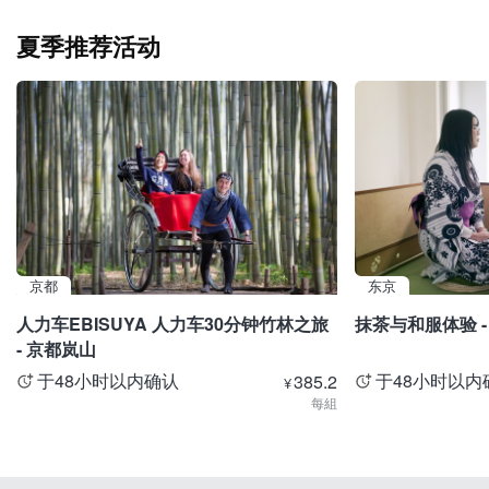
夏季推荐活动
京都
东京
人力车EBISUYA 人力车30分钟竹林之旅
抹茶与和服体验 -
- 京都岚山
于48小时以内确认
于48小时以内
385.2
¥
每組