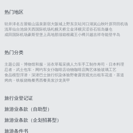
热门地区
轻井泽
名古屋
银山温泉
新宿
大阪城
上野
东京站
河口湖
岚山
秋叶原
羽田机场
浅草
仙台
池袋
关西国际机场
札幌
天桥立
金泽
横滨
涩谷
石垣岛
镰仓
成田国际机场
豪斯登堡
上高地
那须
箱根
藏王
小樽
川越
吉祥寺
能登半岛
热门分类
主题公园・博物馆
和服・浴衣
草莓采摘
人力车
手工制作
寿司・日本料理
忍者・武士
包车・网约车
女仆咖啡店
动物咖啡店
陶艺体验
玻璃工艺
食品模型
浮潜・深潜
巴士旅行
织染体验
野奢露营
观光出租车
花道・茶道
烤肉・铁板烧
晚餐秀
西餐
美发沙龙
美甲
旅行业登记证
旅游业条款（自助型）
旅游业条款（企划招募型）
旅游条件书