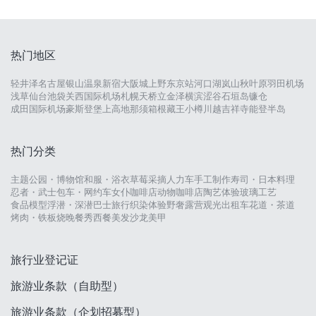
热门地区
轻井泽
名古屋
银山温泉
新宿
大阪城
上野
东京站
河口湖
岚山
秋叶原
羽田机场
浅草
仙台
池袋
关西国际机场
札幌
天桥立
金泽
横滨
涩谷
石垣岛
镰仓
成田国际机场
豪斯登堡
上高地
那须
箱根
藏王
小樽
川越
吉祥寺
能登半岛
热门分类
主题公园・博物馆
和服・浴衣
草莓采摘
人力车
手工制作
寿司・日本料理
忍者・武士
包车・网约车
女仆咖啡店
动物咖啡店
陶艺体验
玻璃工艺
食品模型
浮潜・深潜
巴士旅行
织染体验
野奢露营
观光出租车
花道・茶道
烤肉・铁板烧
晚餐秀
西餐
美发沙龙
美甲
旅行业登记证
旅游业条款（自助型）
旅游业条款（企划招募型）