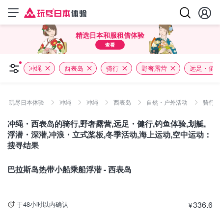
精选日本和服租借体验
查看
冲绳
西表岛
骑行
野奢露营
远足・健
玩尽日本体验
冲绳
冲绳
西表岛
自然・户外活动
骑行 /
冲绳・西表岛的骑行,野奢露营,远足・健行,钓鱼体验,划艇,
浮潜・深潜,冲浪・立式桨板,冬季活动,海上运动,空中运动：
搜寻结果
冲绳
巴拉斯岛热带小船乘船浮潜 - 西表岛
336.6
于48小时以内确认
¥
冲绳