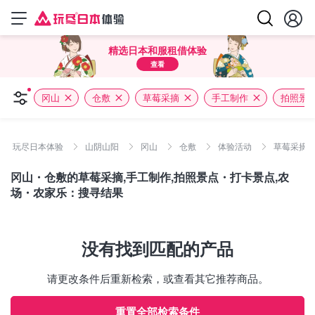
精选日本和服租借体验
查看
冈山
仓敷
草莓采摘
手工制作
拍照景
玩尽日本体验
山阴山阳
冈山
仓敷
体验活动
草莓采摘 /
冈山・仓敷的草莓采摘,手工制作,拍照景点・打卡景点,农
场・农家乐：搜寻结果
没有找到匹配的产品
请更改条件后重新检索，或查看其它推荐商品。
重置全部检索条件