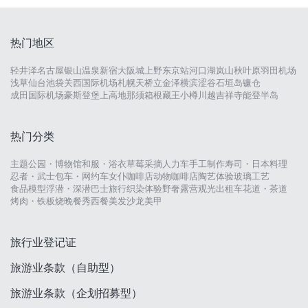
热门地区
轻井泽
名古屋
银山温泉
新宿
大阪城
上野
东京站
河口湖
岚山
秋叶原
羽田机场
浅草
仙台
池袋
关西国际机场
札幌
天桥立
金泽
横滨
涩谷
石垣岛
镰仓
成田国际机场
豪斯登堡
上高地
那须
箱根
藏王
小樽
川越
吉祥寺
能登半岛
热门分类
主题公园・博物馆
和服・浴衣
草莓采摘
人力车
手工制作
寿司・日本料理
忍者・武士
包车・网约车
女仆咖啡店
动物咖啡店
陶艺体验
玻璃工艺
食品模型
浮潜・深潜
巴士旅行
织染体验
野奢露营
观光出租车
花道・茶道
烤肉・铁板烧
晚餐秀
西餐
美发沙龙
美甲
旅行业登记证
旅游业条款（自助型）
旅游业条款（企划招募型）