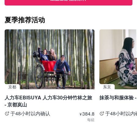
夏季推荐活动
京都
东京
人力车EBISUYA 人力车30分钟竹林之旅
抹茶与和服体验 -
- 京都岚山
于48小时以内确认
于48小时以内
384.8
¥
每組