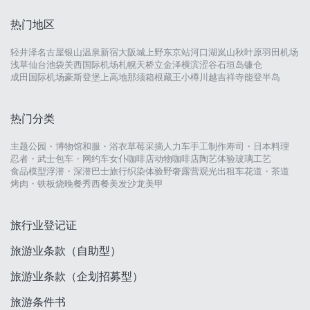
热门地区
轻井泽
名古屋
银山温泉
新宿
大阪城
上野
东京站
河口湖
岚山
秋叶原
羽田机场
浅草
仙台
池袋
关西国际机场
札幌
天桥立
金泽
横滨
涩谷
石垣岛
镰仓
成田国际机场
豪斯登堡
上高地
那须
箱根
藏王
小樽
川越
吉祥寺
能登半岛
热门分类
主题公园・博物馆
和服・浴衣
草莓采摘
人力车
手工制作
寿司・日本料理
忍者・武士
包车・网约车
女仆咖啡店
动物咖啡店
陶艺体验
玻璃工艺
食品模型
浮潜・深潜
巴士旅行
织染体验
野奢露营
观光出租车
花道・茶道
烤肉・铁板烧
晚餐秀
西餐
美发沙龙
美甲
旅行业登记证
旅游业条款（自助型）
旅游业条款（企划招募型）
旅游条件书