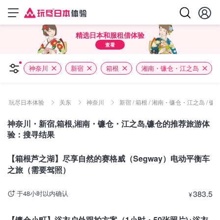
精选日本和服租借体验
查看
神奈川
新宿
箱根
湘南・镰仓・江之岛
玩尽日本体验
关东
神奈川
新宿 / 箱根 / 湘南・镰仓・江之岛 / 镰
神奈川・新宿,箱根,湘南・镰仓・江之岛,镰仓的推荐旅游体
验：搜寻结果
神奈川
【箱根芦之湖】尽享自然的赛格威（Segway）电动平衡车
之旅（需要驾照）
383.5
于48小时以内确认
¥
神奈川
【镰仓小町】浴衣户外跟拍方案（1小时・50张照片)+浴衣