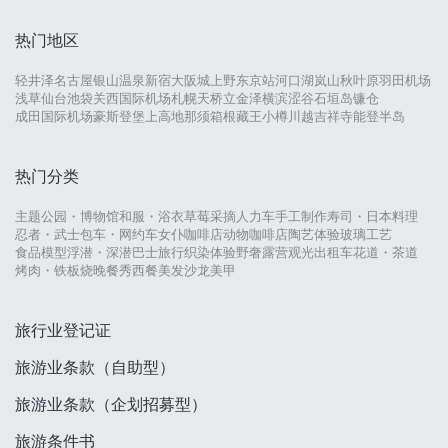
热门地区
轻井泽
名古屋
银山温泉
新宿
大阪城
上野
东京站
河口湖
岚山
秋叶原
羽田机场
浅草
仙台
池袋
关西国际机场
札幌
天桥立
金泽
横滨
涩谷
石垣岛
镰仓
成田国际机场
豪斯登堡
上高地
那须
箱根
藏王
小樽
川越
吉祥寺
能登半岛
热门分类
主题公园・博物馆
和服・浴衣
草莓采摘
人力车
手工制作
寿司・日本料理
忍者・武士
包车・网约车
女仆咖啡店
动物咖啡店
陶艺体验
玻璃工艺
食品模型
浮潜・深潜
巴士旅行
织染体验
野奢露营
观光出租车
花道・茶道
烤肉・铁板烧
晚餐秀
西餐
美发沙龙
美甲
旅行业登记证
旅游业条款（自助型）
旅游业条款（企划招募型）
旅游条件书