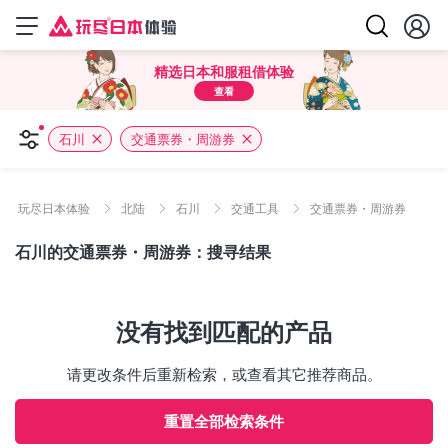
精选日本和服租借体验
查看
石川
交通票券・周游券
玩尽日本体验
北陆
石川
交通工具
交通票券・周游券
石川的交通票券・周游券：搜寻结果
没有找到匹配的产品
请更改条件后重新检索，或查看其它推荐商品。
重置全部检索条件