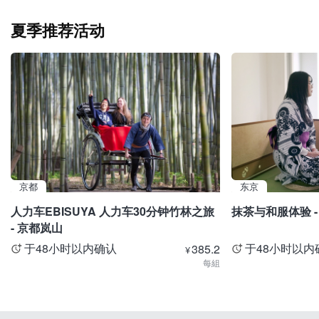
夏季推荐活动
京都
东京
人力车EBISUYA 人力车30分钟竹林之旅
抹茶与和服体验 -
- 京都岚山
于48小时以内确认
于48小时以内
385.2
¥
每組