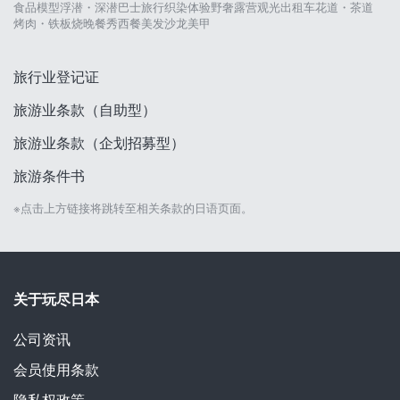
食品模型
浮潜・深潜
巴士旅行
织染体验
野奢露营
观光出租车
花道・茶道
烤肉・铁板烧
晚餐秀
西餐
美发沙龙
美甲
旅行业登记证
旅游业条款（自助型）
旅游业条款（企划招募型）
旅游条件书
※点击上方链接将跳转至相关条款的日语页面。
关于玩尽日本
公司资讯
会员使用条款
隐私权政策