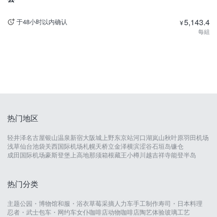
5,143.4
于48小时以内确认
¥
每組
热门地区
轻井泽
名古屋
银山温泉
新宿
大阪城
上野
东京站
河口湖
岚山
秋叶原
羽田机场
浅草
仙台
池袋
关西国际机场
札幌
天桥立
金泽
横滨
涩谷
石垣岛
镰仓
成田国际机场
豪斯登堡
上高地
那须
箱根
藏王
小樽
川越
吉祥寺
能登半岛
热门分类
主题公园・博物馆
和服・浴衣
草莓采摘
人力车
手工制作
寿司・日本料理
忍者・武士
包车・网约车
女仆咖啡店
动物咖啡店
陶艺体验
玻璃工艺