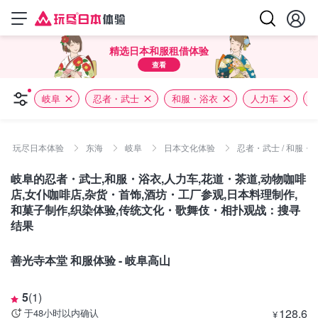
精选日本和服租借体验
查看
岐阜
忍者・武士
和服・浴衣
人力车
玩尽日本体验
东海
岐阜
日本文化体验
忍者・武士 / 和服・浴
岐阜的忍者・武士,和服・浴衣,人力车,花道・茶道,动物咖啡
店,女仆咖啡店,杂货・首饰,酒坊・工厂参观,日本料理制作,
和菓子制作,织染体验,传统文化・歌舞伎・相扑观战：搜寻
结果
岐阜
善光寺本堂 和服体验 - 岐阜高山
5
(
1
)
128.6
于48小时以内确认
¥