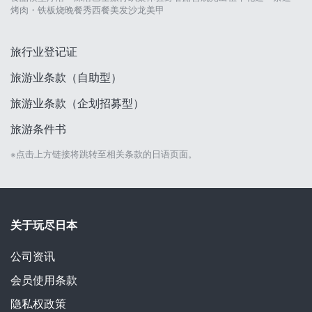
烤肉・铁板烧
晚餐秀
西餐
美发沙龙
美甲
旅行业登记证
旅游业条款（自助型）
旅游业条款（企划招募型）
旅游条件书
※点击上方链接将跳转至相关条款的日语页面。
关于玩尽日本
公司资讯
会员使用条款
隐私权政策