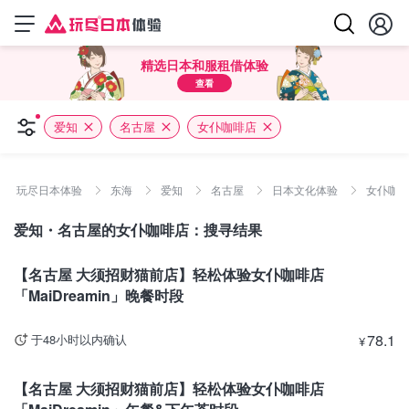
精选日本和服租借体验
查看
爱知
名古屋
女仆咖啡店
玩尽日本体验
东海
爱知
名古屋
日本文化体验
女仆咖
爱知・名古屋的女仆咖啡店：搜寻结果
爱知
【名古屋 大须招财猫前店】轻松体验女仆咖啡店
「MaiDreamin」晚餐时段
78.1
于48小时以内确认
¥
爱知
【名古屋 大须招财猫前店】轻松体验女仆咖啡店