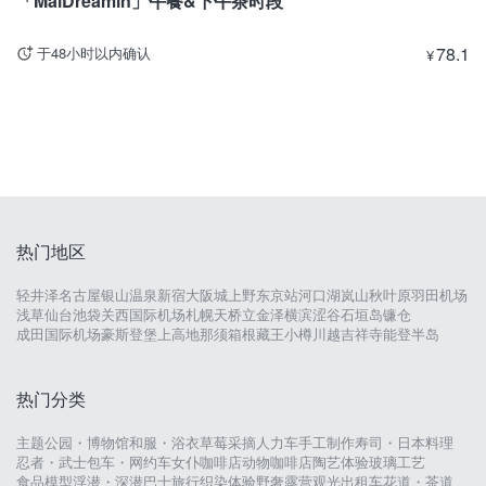
「MaiDreamin」午餐&下午茶时段
78.1
于48小时以内确认
¥
热门地区
轻井泽
名古屋
银山温泉
新宿
大阪城
上野
东京站
河口湖
岚山
秋叶原
羽田机场
浅草
仙台
池袋
关西国际机场
札幌
天桥立
金泽
横滨
涩谷
石垣岛
镰仓
成田国际机场
豪斯登堡
上高地
那须
箱根
藏王
小樽
川越
吉祥寺
能登半岛
热门分类
主题公园・博物馆
和服・浴衣
草莓采摘
人力车
手工制作
寿司・日本料理
忍者・武士
包车・网约车
女仆咖啡店
动物咖啡店
陶艺体验
玻璃工艺
食品模型
浮潜・深潜
巴士旅行
织染体验
野奢露营
观光出租车
花道・茶道